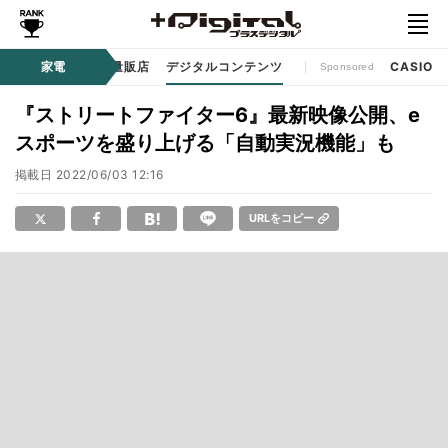
ル
生活家電
家電
家電量販店
デジタルコンテンツ
CASIO
Sponsored
『ストリートファイター6』最新映像公開、e
スポーツを盛り上げる「自動実況機能」も
掲載日
2022/06/03 12:16
URLをコピー