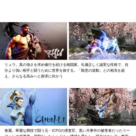
リュウ。真の強さを求め修行を続ける格闘家。礼儀正しく誠実な性格で、自
分より強い相手と闘うために世界を旅する。「殺意の波動」との相克を超
え、さらなる高みへと探求に向かう
春麗。華麗な脚技で闘う元・ICPOの捜査官。黒い月事件の被害者だったリー