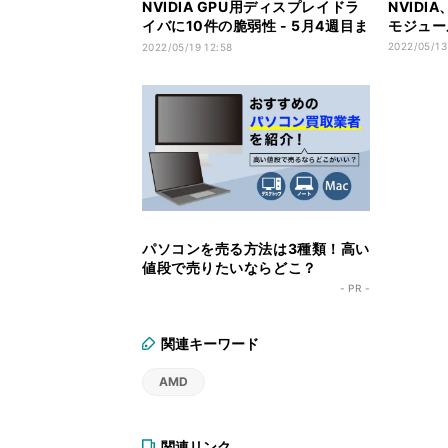
NVIDIA GPU用ディスプレイドラ
NVIDI
イバに10件の脆弱性 - 5月4週目ま
モジュー
でに対応予定
2022/05/13
2022/05/19 12:58
パソコンを売る方法は3種類！高い
値段で売りたいならどこ？
- PR -
関連キーワード
AMD
関連リンク