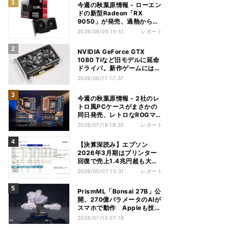
今週の秋葉原情報 - ローエン
ドの新型Radeon「RX
9050」が発売、過熱から守
れる電源ケーブルも
2026/08/05 15:51
レポート
NVIDIA GeForce GTX
1080 Tiなど旧モデルに延命
ドライバ。新作ゲームには非
対応
2026/06/17 17:37
今週の秋葉原情報 - 2社のレ
トロ風PCケースがまさかの
同日発売、レトロなROGマザ
ーも登場
2026/07/16 18:35
レポート
【決算深読み】エプソン
2026年3月期はプリンター
回復で売上1.4兆円超も大幅
減益、今期は増収増益見込む
2026/05/07 15:31
レポート
PrismML「Bonsai 27B」公
開、270億パラメータのAIが
スマホで動作 Appleも技術
を評価
2026/07/15 07:18