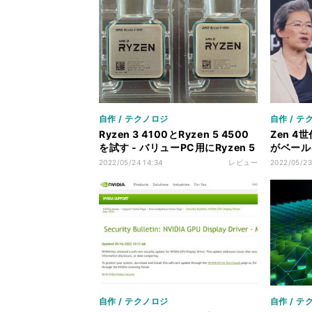
自作 / テクノロジ
自作 / テ
Ryzen 3 4100とRyzen 5 4500
Zen 4
を試す - バリューPC用にRyzen 5
がベール
は優秀だが… 入手性は課題に？
AMD C
2022/05/24 14:34
レビュー
2022/05/23
レポート
自作 / テクノロジ
自作 / テ