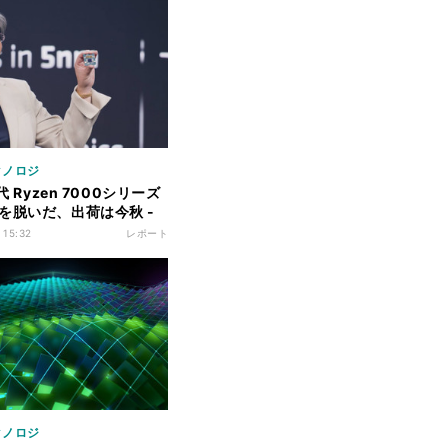
クノロジ
世代 Ryzen 7000シリーズ
を脱いだ、出荷は今秋 -
OMPUTEX 2022基調講演
 15:32
レポート
クノロジ