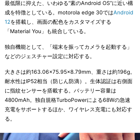
最低限に抑えた、いわゆる“素のAndroid OS”に近い構
成を特徴としている。motorola edge 30では
Android
12
を搭載し、画面の配色をカスタマイズする
「Material You」も統合している。
独自機能として、「端末を振ってカメラを起動する」
などのジェスチャー設定に対応する。
大きさは約163.06×75.95×8.79mm、重さは約196g。
耐水性はIP52相当（防じん防滴）。生体認証は右側面
に指紋センサーを搭載する。バッテリー容量は
4800mAh。独自規格TurboPowerによる68Wの急速
充電をサポートするほか、ワイヤレス充電にも対応す
る。