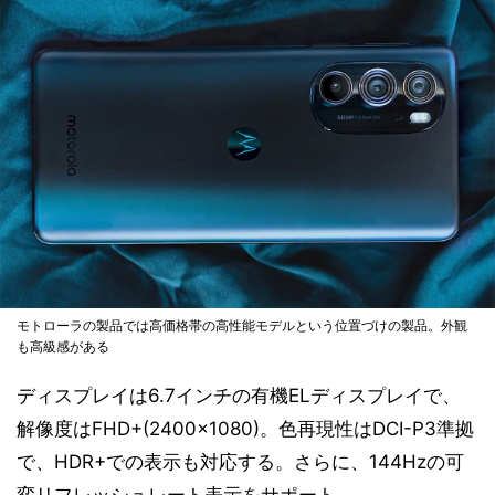
モトローラの製品では高価格帯の高性能モデルという位置づけの製品。外観
も高級感がある
ディスプレイは6.7インチの有機ELディスプレイで、
解像度はFHD+(2400×1080)。色再現性はDCI-P3準拠
で、HDR+での表示も対応する。さらに、144Hzの可