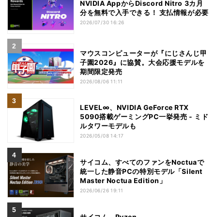
NVIDIA AppからDiscord Nitro 3カ月
分を無料で入手できる！ 支払情報が必要
2026/07/30 16:26
マウスコンピューターが『にじさんじ甲
子園2026』に協賛。大会応援モデルを
期間限定発売
2026/08/06 11:11
LEVEL∞、NVIDIA GeForce RTX
5090搭載ゲーミングPC一挙発売 - ミド
ルタワーモデルも
2026/05/08 14:17
サイコム、すべてのファンをNoctuaで
統一した静音PCの特別モデル「Silent
Master Noctua Edition」
2026/06/26 19:11
サイコム、Ryzen