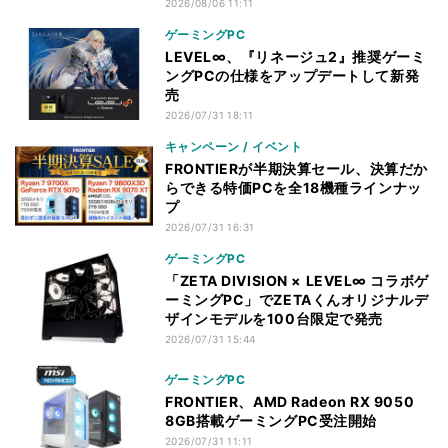
2026/08/06 11:11
ゲーミングPC
LEVEL∞、『リネージュ2』推奨ゲーミ
ングPCの仕様をアップデートして新発
売
2026/07/31 18:11
キャンペーン / イベント
FRONTIERが半期決算セール、決算だか
らできる特価PCを全18機種ラインナッ
プ
2026/07/31 16:31
ゲーミングPC
「ZETA DIVISION × LEVEL∞ コラボゲ
ーミングPC」でZETAくんオリジナルデ
ザインモデルを100台限定で発売
2026/07/31 15:44
ゲーミングPC
FRONTIER、AMD Radeon RX 9050
8GB搭載ゲーミングPC受注開始
2026/07/31 11:11