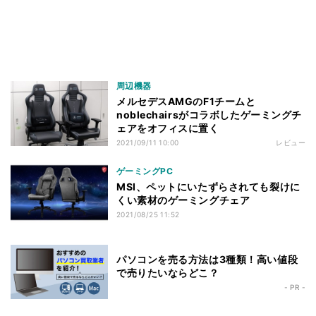
周辺機器
メルセデスAMGのF1チームと
noblechairsがコラボしたゲーミングチ
ェアをオフィスに置く
2021/09/11 10:00
レビュー
ゲーミングPC
MSI、ペットにいたずらされても裂けに
くい素材のゲーミングチェア
2021/08/25 11:52
パソコンを売る方法は3種類！高い値段
で売りたいならどこ？
- PR -