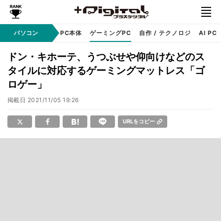
ndows
パソコン
アップル
PC本体
ゲーミングPC
自作 / テクノロジ
AI PC
ドン・キホーテ、うつぶせや仰向けなどのス
タイルに対応するゲーミングマットレス「ゴ
ロゲー」
掲載日
2021/11/05 19:26
URLをコピー