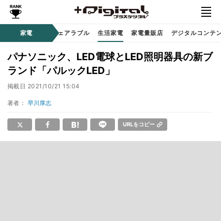
オーディオ
家電
時計 / ウェアラブル
生活家電
家電量販店
デジタルコンテ
パナソニック、LED電球とLED照明器具の新ブ
ランド「パルックLED」
掲載日
2021/10/21 15:04
著者：
早川厚志
URLをコピー