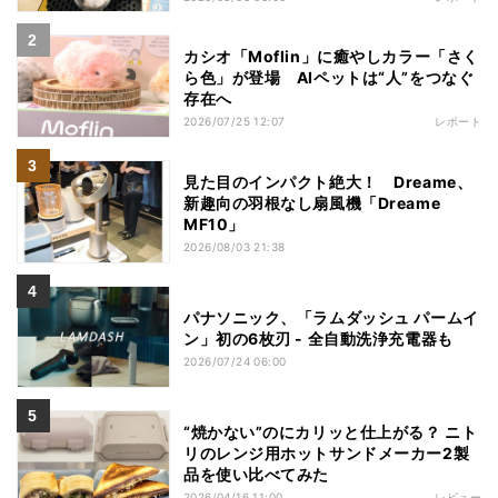
カシオ「Moflin」に癒やしカラー「さく
ら色」が登場 AIペットは“人”をつなぐ
存在へ
2026/07/25 12:07
レポート
見た目のインパクト絶大！ Dreame、
新趣向の羽根なし扇風機「Dreame
MF10」
2026/08/03 21:38
パナソニック、「ラムダッシュ パームイ
ン」初の6枚刃 - 全自動洗浄充電器も
2026/07/24 06:00
“焼かない”のにカリッと仕上がる？ ニト
リのレンジ用ホットサンドメーカー2製
品を使い比べてみた
2026/04/16 11:00
レビュー