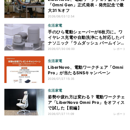
「Omni Gen」正式発表 - 発売記念で最
大31％オフ
2026/08/03 12:54
生活家電
手のひら電動シェーバーが6枚刃に。ワ
イヤレス充電や自動洗浄にも対応したパ
ナソニック「ラムダッシュ パームイン
プロ」を体験
2026/07/30 06:00
レポート
生活家電
LiberNovo、電動ワークチェア「Omni
Pro」が当たるSNSキャンペーン
2026/07/27 15:35
生活家電
姿勢や疲れ方は変わる？ 電動ワークチェ
ア「LiberNovo Omni Pro」をオフィス
で試した【前編】
2026/07/27 11:09
レポート