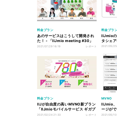
料金プラン
料金プラ
あのサービスはこうして開発され
IIJm
た！ - 「IIJmio meeting #30」
タシェア
が開催
2021/05/25
2021/07/29 16:19
レポート
料金プラン
MVNO
IIJが自由度の高いMVNO新プラン
IIJm
「IIJmioモバイルサービス ギガプ
ージがで
ラン」を発表
プリ
2021/02/24 21:33
レポート
2021/05/10