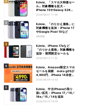
IIJmio、「スマホ大特価セー
ル」対象機種を拡大 -
iPhone 15やGalaxy S26な
ど
2026/08/07 11:46
IIJmio、「のりかえ価格」に
対象機種を追加 - iPhone 17
やGoogle Pixel 10など
4時間前
IIJmio、iPhone 17eなど
「のりかえ価格」対象機種を
追加 - 期間限定セールも
2026/06/12 11:35
IIJmio、Amazon限定スマホ
セールを刷新 moto g05が
4,990円、iPhone 14未使用
品も
2026/06/09 15:52
IIJmio、中古iPhoneの取り
扱い拡充 - iPhone 17／16／
16e／15／14を追加
2026/05/20 19:05