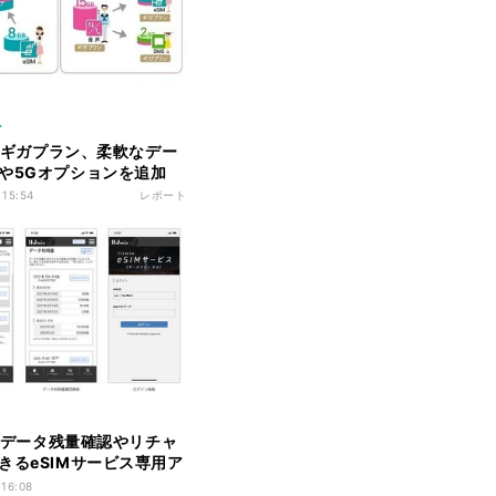
ン
ioのギガプラン、柔軟なデー
や5Gオプションを追加
 15:54
レポート
io、データ残量確認やリチャ
きるeSIMサービス専用ア
 16:08