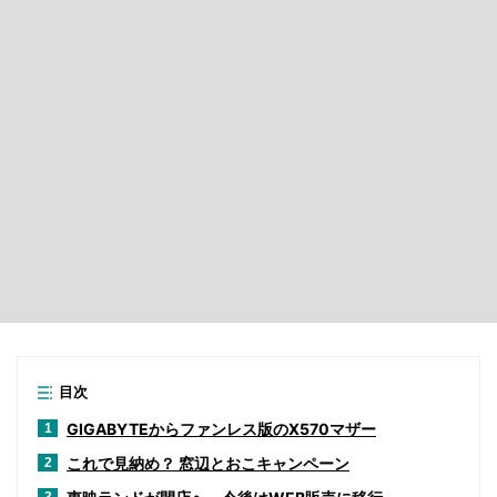
目次
GIGABYTEからファンレス版のX570マザー
1
これで見納め？ 窓辺とおこキャンペーン
2