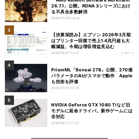
26.7.1」公開。RDNA 3シリーズにおけ
る不具合多数解消
2026/07/29 16:04
【決算深読み】エプソン 2026年3月期
はプリンター回復で売上1.4兆円超も大
幅減益、今期は増収増益見込む
2026/05/07 15:31
レポート
PrismML「Bonsai 27B」公開、270億
パラメータのAIがスマホで動作 Apple
も技術を評価
2026/07/15 07:18
NVIDIA GeForce GTX 1080 Tiなど旧
モデルに延命ドライバ。新作ゲームには
非対応
2026/06/17 17:37