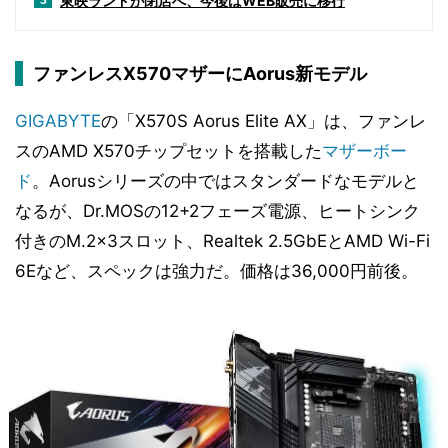
東映ランドが閉店へ、今後はWEB販売に移行
3
ファンレスX570マザーにAorus新モデル
GIGABYTE
の「X570S Aorus Elite AX」は、ファンレ
スのAMD X570チップセットを搭載した
マザーボー
ド
。Aorusシリーズの中ではスタンダードなモデルと
なるが、Dr.MOSの12+2フェーズ電源、ヒートシンク
付きのM.2×3スロット、Realtek 2.5GbEとAMD Wi-Fi
6Eなど、スペックは強力だ。価格は36,000円前後。