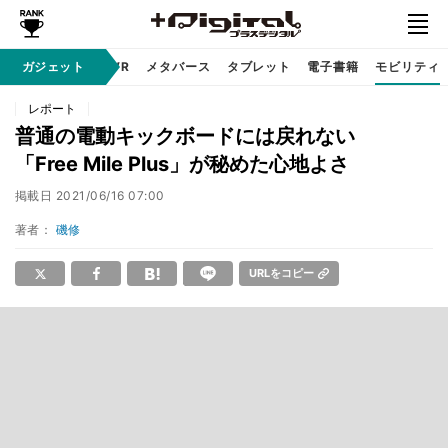
ガジェット
ガジェット
VR
メタバース
タブレット
電子書籍
モビリティ
レポート
普通の電動キックボードには戻れない
「Free Mile Plus」が秘めた心地よさ
掲載日
2021/06/16 07:00
著者：
磯修
URLをコピー