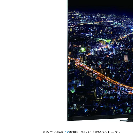
まるごと録画
4K
有機ELテレビ「8040シリーズ」