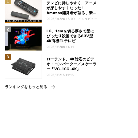
テレビに挿しやすく、アニメ
が探しやすくなった！
Amazon開発者が語る、新
「Fire TV Stick HD」の工
2026/04/20 15:00
インタビュー
夫
LG、1cmを切る厚さで壁に
ぴったり設置できる83V型
4K有機ELテレビ
2026/06/09 14:11
ローランド、4K対応のビデ
オ・コンバーター／スケーラ
ー「VC-1SC-4K」
2026/06/15 11:15
ランキングをもっと見る