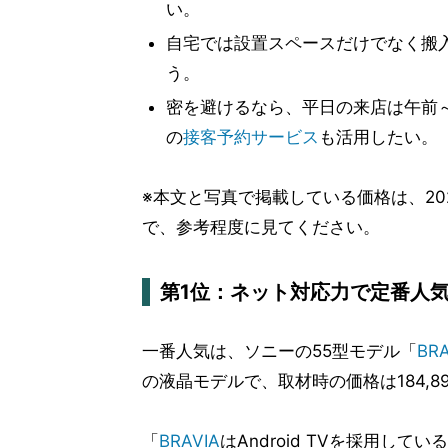
い。
自宅では設置スペースだけでなく搬
う。
密を避けるなら、平日の来店は午前
の
接客予約サービス
も活用したい。
※本文と写真で掲載している価格は、202
で、参考程度に見てください。
第1位：ネット対応力で定番人気の「B
一番人気は、ソニーの55型モデル「
BRA
の液晶モデルで、取材時の価格は184,8
「
BRAVIA
はAndroid TVを採用してい