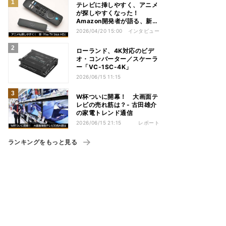
テレビに挿しやすく、アニメ
が探しやすくなった！
Amazon開発者が語る、新
「Fire TV Stick HD」の工
2026/04/20 15:00
インタビュー
夫
ローランド、4K対応のビデ
オ・コンバーター／スケーラ
ー「VC-1SC-4K」
2026/06/15 11:15
W杯ついに開幕！ 大画面テ
レビの売れ筋は？- 古田雄介
の家電トレンド通信
2026/06/15 21:15
レポート
ランキングをもっと見る