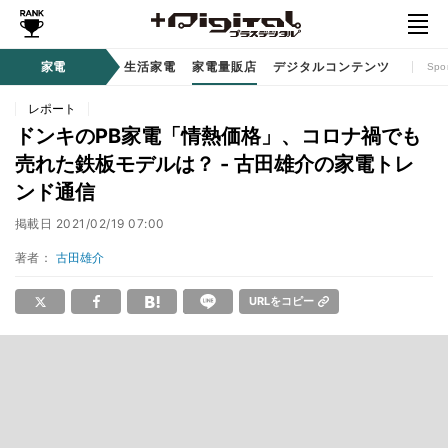
時計 / ウェアラブル
家電
生活家電
家電量販店
デジタルコンテンツ
Spo
レポート
ドンキのPB家電「情熱価格」、コロナ禍でも
売れた鉄板モデルは？ - 古田雄介の家電トレ
ンド通信
掲載日
2021/02/19 07:00
著者：
古田雄介
URLをコピー