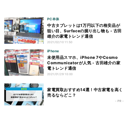
PC本体
中古タブレットは1万円以下の格安品が
狙い目、Surfaceの掘り出し物も - 古田
雄介の家電トレンド通信
2021/02/10 11:50
iPhone
未使用品スマホ、iPhone 7やCosmo
Communicatorが人気 - 古田雄介の家
電トレンド通信
2021/01/29 10:00
家電買取おすすめ14選！中古家電を高く
売るならどこ？
- PR -