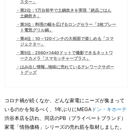
スター」
第2位：1万台前半で土鍋炊きを実現「絶品ごはん
土鍋炊き」
第3位：料理の幅を広げるロングセラー「3枚プレー
ト電気グリル鍋」
第4位：10～120インチの大画面で楽しめる「スマ
ジェクター」
第5位：2560×1440ドットで撮影できるネットワ
ークカメラ「スマモッチャープラス」
はみ出し情報…地味に売れているテレワークサポー
トグッズ
コロナ禍が続くなか、どんな家電にニーズが集まって
いるのかを知るべく、1年ぶりにMEGA
ドン・キホーテ
渋谷本店を訪れ、同店のPB（プライベートブランド）
家電「情熱価格」シリーズの売れ筋を取材しました。