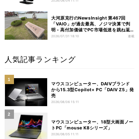
2026/08/04 11:11
大河原克行のNewsInsight 第467回
「VAIO」が過去最高、ノジマ決算で判
明 - 高付加価値でPC市場低迷を跳ね返
す
2026/07/31 18:10
連載
人気記事ランキング
マウスコンピューター、DAIVブランド
から15.3型Copilot+ PC「DAIV Z5」発
売
2026/08/06 15:11
マウスコンピューター、18型大画面ノー
トPC「mouse K8シリーズ」
2026/08/05 11:11