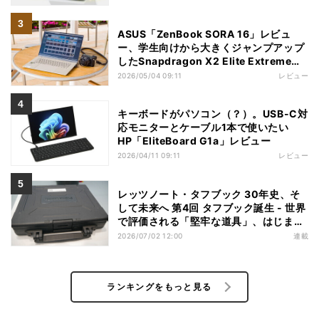
ASUS「ZenBook SORA 16」レビュ
ー、学生向けから大きくジャンプアップ
したSnapdragon X2 Elite Extremeノ
ートPC
2026/05/04 09:11
レビュー
キーボードがパソコン（？）。USB-C対
応モニターとケーブル1本で使いたい
HP「EliteBoard G1a」レビュー
2026/04/11 09:11
レビュー
レッツノート・タフブック 30年史、そ
して未来へ 第4回 タフブック誕生 - 世界
で評価される「堅牢な道具」、はじまり
は海外だった
2026/07/02 12:00
連載
ランキングをもっと見る