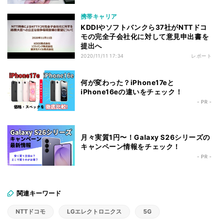
携帯キャリア
KDDIやソフトバンクら37社がNTTドコ
モの完全子会社化に対して意見申出書を
提出へ
2020/11/11 17:34
レポート
何が変わった？iPhone17eと
iPhone16eの違いをチェック！
- PR -
月々実質1円〜！Galaxy S26シリーズの
キャンペーン情報をチェック！
- PR -
関連キーワード
NTTドコモ
LGエレクトロニクス
5G