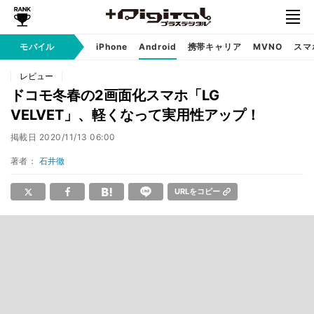
モバイル
iPhone
Android
携帯キャリア
MVNO
スマ
レビュー
ドコモ冬春の2画面化スマホ「LG
VELVET」、軽くなって実用性アップ！
掲載日
2020/11/13 06:00
著者：
石井徹
URLをコピー