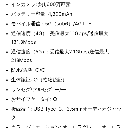
インカメラ: 約1,600万画素
バッテリー容量: 4,300mAh
モバイル通信：5G（sub6）/4G LTE
通信速度（4G）: 受信最大1.1Gbps/送信最大
131.3Mbps
通信速度（5G）: 受信最大2.1Gbps/送信最大
218Mbps
防水/防塵: ○/○
生体認証: ○（指紋認証）
ワンセグ/フルセグ: ―/―
おサイフケータイ: ○
接続端子: USB Type-C、3.5mmオーディオジャッ
ク
カラーバリエーション: オーロラグレー、オーロラ