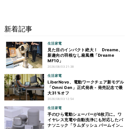
新着記事
生活家電
見た目のインパクト絶大！ Dreame、
新趣向の羽根なし扇風機「Dreame
MF10」
2026/08/03 21:38
生活家電
LiberNovo、電動ワークチェア新モデル
「Omni Gen」正式発表 - 発売記念で最
大31％オフ
2026/08/03 12:54
生活家電
手のひら電動シェーバーが6枚刃に。ワ
イヤレス充電や自動洗浄にも対応したパ
ナソニック「ラムダッシュ パームイン