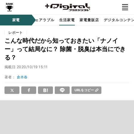
オーディオ
家電
時計 / ウェアラブル
生活家電
家電量販店
デジタルコンテ
レポート
こんな時代だから知っておきたい「ナノイ
ー」って結局なに？ 除菌・脱臭は本当にでき
る？
掲載日
2020/10/19 15:11
著者：
倉本春
URLをコピー