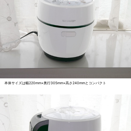
本体サイズは幅220mm×奥行305mm×高さ240mmとコンパクト