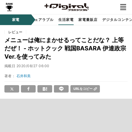
オーディオ
家電
時計 / ウェアラブル
生活家電
家電量販店
デジタルコンテ
レビュー
メニューは俺にまかせるってことだな？ 上等
だぜ！ - ホットクック 戦国BASARA 伊達政宗
Ver.を使ってみた
掲載日
2020/08/27 06:00
著者：
石井和美
URLをコピー