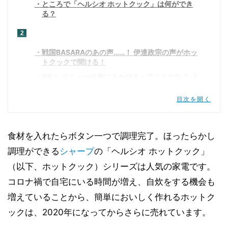
ところで「ヘルシオ ホットクック」は何ができ
る？
2
戦国BASARAのあの声……！ 伊達政宗の声がホッ
トクックで聞ける！
OK！ メニューは俺にまかせるってことだな？ 上
等だぜ！
目次を開く
煮込み料理は特にウマイ！ ほったらかしでしっか
り味が染み込む
3
食材を入れたらボタン一つで調理完了。ほったらかし
調理終了後に伊達政宗から一言、これが楽しみに
調理ができる
シャープ
の「ヘルシオ ホットクック」
戦国BASARAファンの娘が欲しがる事態に
（以下、ホットクック）シリーズは人気の家電です。
コロナ禍で自宅にいる時間が増え、自炊をする機会も
増えていることから、簡単においしく作れるホットク
ックは、2020年になってからさらに売れています。