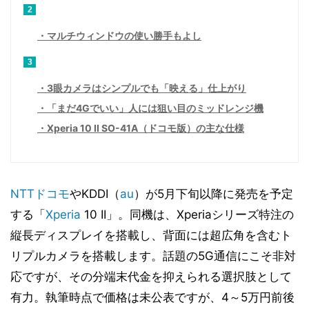
2
マルチウィンドウの使い勝手もよし
3
3眼カメラはシンプルでも「映える」仕上がり
「まだ4Gでいい」人には狙い目のミッドレンジ機
Xperia 10 II SO-41A（ドコモ版）の主な仕様
NTTドコモ
やKDDI（
au
）が5月下旬以降に発売を予定
する「
Xperia
10 II」。同機は、Xperiaシリーズ特注の
縦長ディスプレイを搭載し、背面には超広角を含むト
リプルカメラを搭載します。話題の5G通信にこそ非対
応ですが、その分端末代金を抑えられる選択肢として
有力。執筆時点で価格は未公表ですが、4～5万円前後