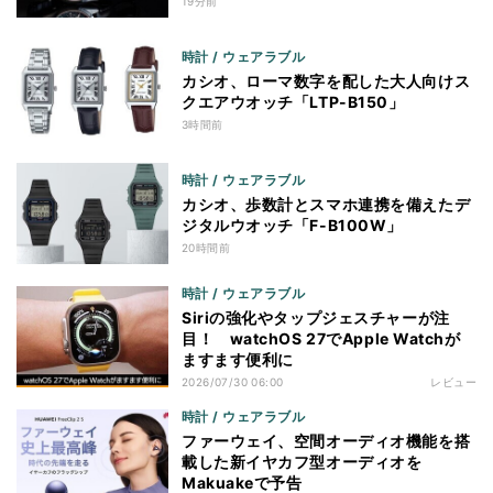
19分前
時計 / ウェアラブル
カシオ、ローマ数字を配した大人向けス
クエアウオッチ「LTP-B150」
3時間前
時計 / ウェアラブル
カシオ、歩数計とスマホ連携を備えたデ
ジタルウオッチ「F-B100W」
20時間前
時計 / ウェアラブル
Siriの強化やタップジェスチャーが注
目！ watchOS 27でApple Watchが
ますます便利に
2026/07/30 06:00
レビュー
時計 / ウェアラブル
ファーウェイ、空間オーディオ機能を搭
載した新イヤカフ型オーディオを
Makuakeで予告