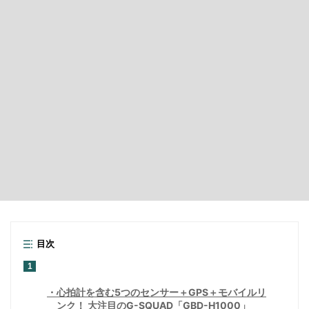
目次
1
心拍計を含む5つのセンサー＋GPS＋モバイルリ
ンク！ 大注目のG-SQUAD「GBD-H1000」