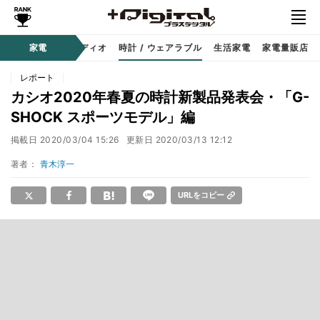
ー
サウンド / オーディオ
家電
時計 / ウェアラブル
生活家電
家電量販店
レポート
カシオ2020年春夏の時計新製品発表会・「G-
SHOCK スポーツモデル」編
掲載日
2020/03/04 15:26
更新日
2020/03/13 12:12
著者：
青木淳一
URLをコピー