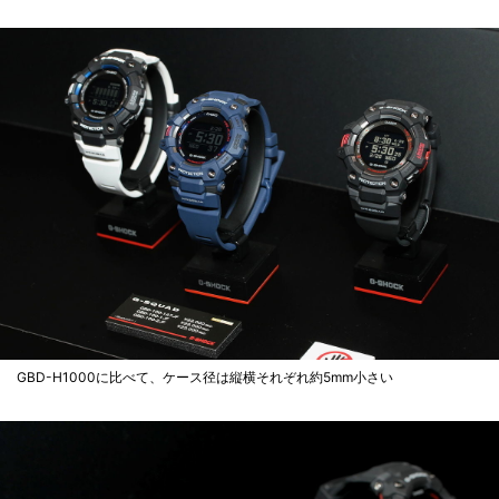
GBD-H1000に比べて、ケース径は縦横それぞれ約5mm小さい