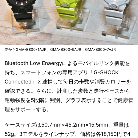
左からGMA-B800-1AJR、GMA-B800-9AJR、GMA-B800-7AJR
Bluetooth Low Enaergyによるモバイルリンク機能を
持ち、スマートフォンの専用アプリ「G-SHOCK
Connected」と連携して毎日の歩数や消費カロリーを
確認できる。さらに、計測した歩数と走行ペースから
運動強度を5段階に判別、グラフ表示することで健康管
理をサポートする。
ケースサイズは50.7mm×45.2mm×15.5mm、重量は
52g。3モデルをラインナップ、価格は各18,150円で4