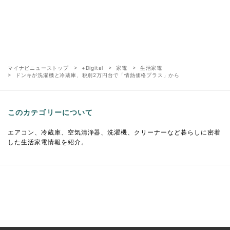
マイナビニューストップ
+Digital
家電
生活家電
ドンキが洗濯機と冷蔵庫、税別2万円台で「情熱価格プラス」から
このカテゴリーについて
エアコン、冷蔵庫、空気清浄器、洗濯機、クリーナーなど暮らしに密着
した生活家電情報を紹介。