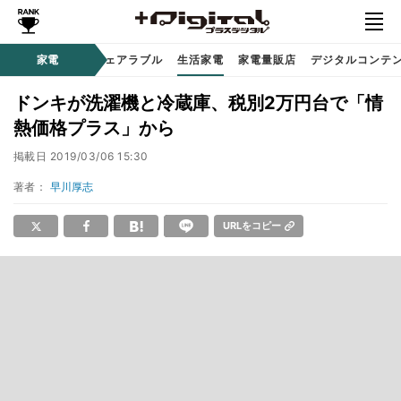
オーディオ
家電
時計 / ウェアラブル
生活家電
家電量販店
デジタルコンテ
ドンキが洗濯機と冷蔵庫、税別2万円台で「情
熱価格プラス」から
掲載日
2019/03/06 15:30
著者：
早川厚志
URLをコピー