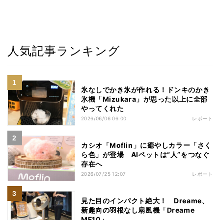
人気記事ランキング
氷なしでかき氷が作れる！ドンキのかき
氷機「Mizukara」が思った以上に全部
やってくれた
2026/06/06 06:00
レポート
カシオ「Moflin」に癒やしカラー「さく
ら色」が登場 AIペットは“人”をつなぐ
存在へ
2026/07/25 12:07
レポート
見た目のインパクト絶大！ Dreame、
新趣向の羽根なし扇風機「Dreame
MF10」