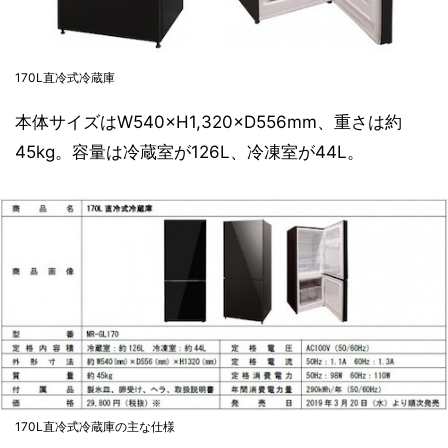
170L直冷式冷蔵庫
本体サイズはW540×H1,320×D556mm、重さは約
45kg。容量は冷蔵室が126L、冷凍室が44L。
170L直冷式冷蔵庫の主な仕様