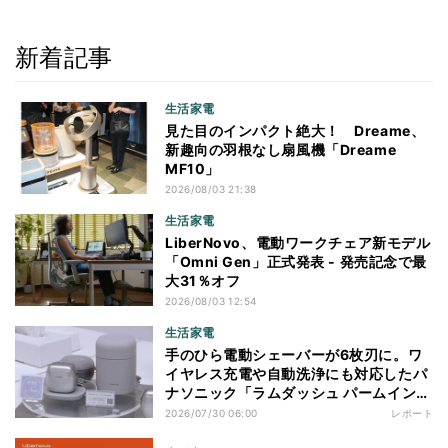
新着記事
生活家電
見た目のインパクト絶大！ Dreame、
新趣向の羽根なし扇風機「Dreame
MF10」
2026/08/03 21:38
生活家電
LiberNovo、電動ワークチェア新モデル
「Omni Gen」正式発表 - 発売記念で最
大31％オフ
2026/08/03 12:54
生活家電
手のひら電動シェーバーが6枚刃に。ワ
イヤレス充電や自動洗浄にも対応したパ
ナソニック「ラムダッシュ パームイン
プロ」を体験
2026/07/30 06:00
レポート