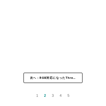
次へ：RGB対応になったThre…
1
2
3
4
5