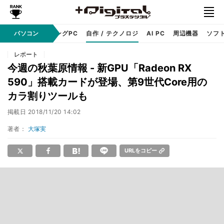
PC本体
パソコン
ゲーミングPC
自作 / テクノロジ
AI PC
周辺機器
ソフ
レポート
今週の秋葉原情報 - 新GPU「Radeon RX
590」搭載カードが登場、第9世代Core用の
カラ割りツールも
掲載日
2018/11/20 14:02
著者：
大塚実
URLをコピー