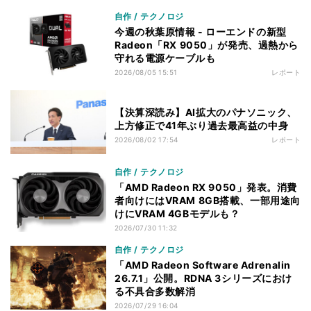
自作 / テクノロジ
今週の秋葉原情報 - ローエンドの新型
Radeon「RX 9050」が発売、過熱から
守れる電源ケーブルも
2026/08/05 15:51
レポート
【決算深読み】AI拡大のパナソニック、
上方修正で41年ぶり過去最高益の中身
2026/08/02 17:54
レポート
自作 / テクノロジ
「AMD Radeon RX 9050」発表。消費
者向けにはVRAM 8GB搭載、一部用途向
けにVRAM 4GBモデルも？
2026/07/30 11:32
自作 / テクノロジ
「AMD Radeon Software Adrenalin
26.7.1」公開。RDNA 3シリーズにおけ
る不具合多数解消
2026/07/29 16:04