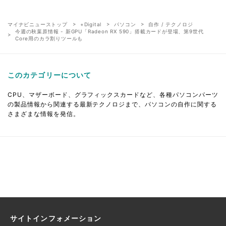
マイナビニューストップ
+Digital
パソコン
自作 / テクノロジ
今週の秋葉原情報 - 新GPU「Radeon RX 590」搭載カードが登場、第9世代
Core用のカラ割りツールも
このカテゴリーについて
CPU、マザーボード、グラフィックスカードなど、各種パソコンパーツ
の製品情報から関連する最新テクノロジまで、パソコンの自作に関する
さまざまな情報を発信。
サイトインフォメーション