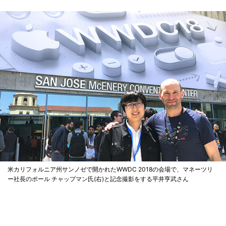
米カリフォルニア州サンノゼで開かれたWWDC 2018の会場で、マネーツリ
ー社長のポール チャップマン氏(右)と記念撮影をする平井亨武さん