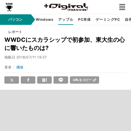
パソコン
Windows
アップル
PC本体
ゲーミングPC
自
レポート
WWDCにスカラシップで初参加、東大生の心
に響いたものは?
掲載日
2018/07/11 19:37
著者：
磯修
URLをコピー