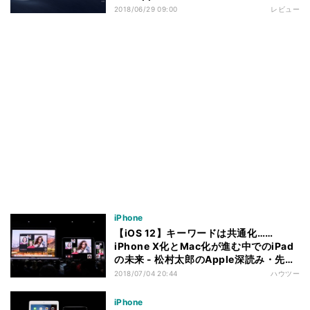
2018/06/29 09:00
レビュー
iPhone
【iOS 12】キーワードは共通化……
iPhone X化とMac化が進む中でのiPad
の未来 - 松村太郎のApple深読み・先読
み
2018/07/04 20:44
ハウツー
iPhone