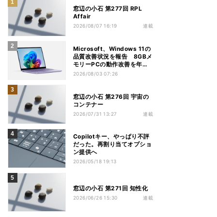
窓辺の小石 第277回 RPL
Affair
2026/08/07 16:19
連載
Microsoft、Windows 11の
品質改善状況を報告 8GBメ
モリーPCの動作改善を年内
推進
2026/08/03 07:26
窓辺の小石 第276回 宇宙の
コンテナー
2026/07/31 13:27
連載
Copilotキー、やっぱり不評
だった。再割り当てオプショ
ン提供へ
2026/05/18 19:13
窓辺の小石 第271回 知性化
2026/06/26 15:30
連載