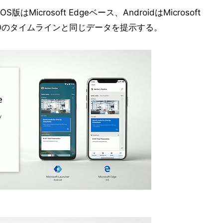
S版はMicrosoft Edgeベース、AndroidはMicrosoft
ws 10のタイムラインと同じデータを提示する。