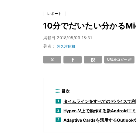
レポート
10分でだいたい分かるMicro
掲載日
2018/05/09 15:31
著者：
阿久津良和
URLをコピー
目次
タイムラインをすべてのデバイスで利
1
Hyper-V上で動作する新Android
2
Adaptive Cardsを活用するOutlookや
3