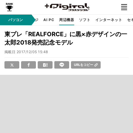
C
自作 / テクノロジ
パソコン
AI PC
周辺機器
ソフト
インターネット
セ
東プレ「REALFORCE」に黒×赤デザインの一
太郎2018発売記念モデル
掲載日
2017/12/05 15:48
URLをコピー