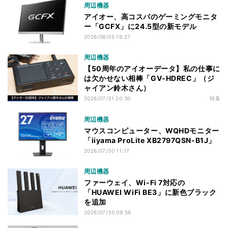
周辺機器
アイオー、高コスパのゲーミングモニタ
ー「GCFX」に24.5型の新モデル
2026/08/05 19:27
周辺機器
【50周年のアイオーデータ】私の仕事に
は欠かせない相棒「GV-HDREC」（ジ
ャイアン鈴木さん）
2026/07/31 20:30
特集
周辺機器
マウスコンピューター、WQHDモニター
「iiyama ProLite XB2797QSN-B1J」
2026/07/30 11:17
周辺機器
ファーウェイ、Wi-Fi 7対応の
「HUAWEI WiFi BE3」に新色ブラック
を追加
2026/07/30 09:56