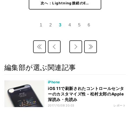
次へ：Lightning接続のE…
1
2
3
4
5
6
編集部が選ぶ関連記事
iPhone
iOS 11で刷新されたコントロールセンタ
ーのカスタマイズ性 - 松村太郎のApple
深読み・先読み
2017/10/08 20:03
レポート