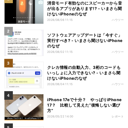
消音モード有効なのにスピーカーから音
が出るアプリがあります!? - いまさら聞
けないiPhoneのなぜ
2026/08/06 11:15
ハウツー
ソフトウェアアップデートは「今すぐ」
実行すべき? - いまさら聞けないiPhone
のなぜ
2026/08/02 11:15
ハウツー
クレカ情報の自動入力、3桁のコードも
いっしょに入力できない? - いまさら聞
けないiPhoneのなぜ
2026/08/04 11:15
ハウツー
iPhone 17eで十分？ やっぱりiPhone
17？ 比較して見えた“後悔しない選び
方”
2026/05/22 14:00
レポート