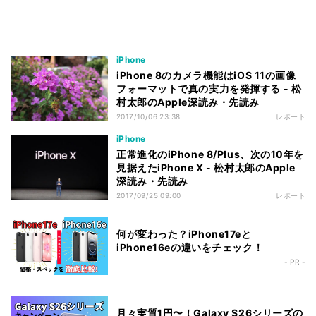
iPhone
iPhone 8のカメラ機能はiOS 11の画像
フォーマットで真の実力を発揮する - 松
村太郎のApple深読み・先読み
2017/10/06 23:38
レポート
iPhone
正常進化のiPhone 8/Plus、次の10年を
見据えたiPhone X - 松村太郎のApple
深読み・先読み
2017/09/25 09:00
レポート
何が変わった？iPhone17eと
iPhone16eの違いをチェック！
- PR -
月々実質1円〜！Galaxy S26シリーズの