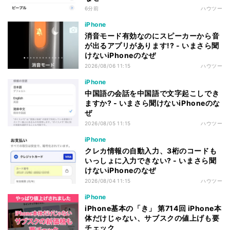
6分前
ハウツー
iPhone
消音モード有効なのにスピーカーから音
が出るアプリがあります!? - いまさら聞
けないiPhoneのなぜ
2026/08/06 11:15
ハウツー
iPhone
中国語の会話を中国語で文字起こしでき
ますか? - いまさら聞けないiPhoneのな
ぜ
2026/08/05 11:15
ハウツー
iPhone
クレカ情報の自動入力、3桁のコードも
いっしょに入力できない? - いまさら聞
けないiPhoneのなぜ
2026/08/04 11:15
ハウツー
iPhone
iPhone基本の「き」 第714回 iPhone本
体だけじゃない、サブスクの値上げも要
チェック