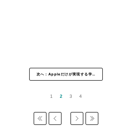
次へ：Appleだけが実現する学…
1
2
3
4