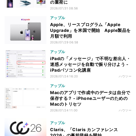
の重荷に
2026/07/31 08:56
アップル
Apple、リースプログラム「Apple
Upgrade」を米国で開始 Apple製品を
月額で利用
2026/07/29 06:58
アップル
iPadの「メッセージ」で不明な差出人・
迷惑メッセージを自動で振り分けよう -
iPadパソコン化講座
2026/07/24 16:20
ハウツー
アップル
Macのアプリで作成中のデータは自分で
保存する？ - iPhoneユーザーのための
Macのトリセツ
2026/07/24 11:00
ハウツー
アップル
Claris、「Claris カンファレンス
2026」の事前登録を開始