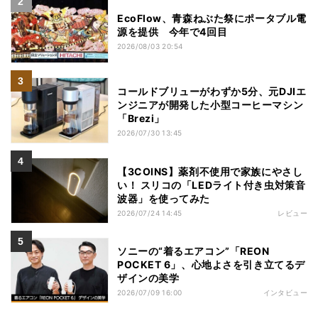
EcoFlow、青森ねぶた祭にポータブル電
源を提供 今年で4回目
2026/08/03 20:54
コールドブリューがわずか5分、元DJIエ
ンジニアが開発した小型コーヒーマシン
「Brezi」
2026/07/30 13:45
【3COINS】薬剤不使用で家族にやさし
い！ スリコの「LEDライト付き虫対策音
波器」を使ってみた
2026/07/24 14:45
レビュー
ソニーの“着るエアコン”「REON
POCKET 6」、心地よさを引き立てるデ
ザインの美学
2026/07/09 16:00
インタビュー