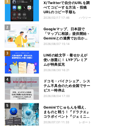
X/Twitterで自分のURLを調
べてコピーする方法 - 投稿
URLのコピー手順も
2026/02/17 17:46
ハウツー
Googleマップ、日本語で
「マップに相談」提供開始 -
Geminiとの連携でお出かけ
計画をサポート
2026/08/07 15:14
LINEの絵文字・着せかえが
使い放題に！ LYPプレミア
ムが特典拡充
2026/06/30 16:21
ドコモ・バイクシェア、シス
テム不具合のため全国でサー
ビス一時停止
2026/08/04 17:00
Geminiでじゅもんを唱え、
まものと戦う！『ドラクエ』
コラボイベント『ジェミニク
エスト』を体験してきた
2026/07/31 11:33
レポート