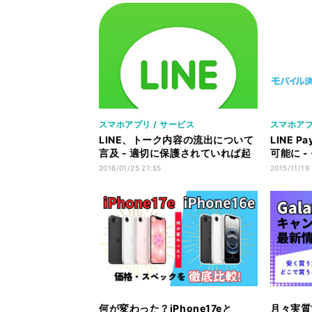
スマホアプリ / サービス
スマホアプ
LINE、トーク内容の流出について
LINE 
言及 - 適切に保護されていれば起
可能に -
こらない
に対応
2016/01/25 21:55
2015/11/19
何が変わった？iPhone17eと
月々実質1