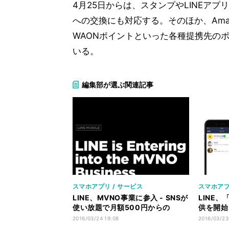
4月25日からは、スタンプやLINEアプ
への交換にも対応する。そのほか、Amazo
WAONポイントといった各種提携先の
いる。
編集部が選ぶ関連記事
スマホアプリ / サービス
スマホアプ
LINE、MVNO事業に参入 - SNSが
LINE
使い放題で月額500円からの
供を開始
「LINE MOBILE」
可能
2016/03/24 19:08
2016/03/23