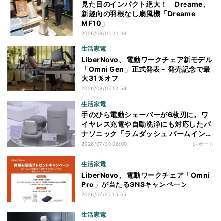
見た目のインパクト絶大！ Dreame、
新趣向の羽根なし扇風機「Dreame
MF10」
2026/08/03 21:38
生活家電
LiberNovo、電動ワークチェア新モデル
「Omni Gen」正式発表 - 発売記念で最
大31％オフ
2026/08/03 12:54
生活家電
手のひら電動シェーバーが6枚刃に。ワ
イヤレス充電や自動洗浄にも対応したパ
ナソニック「ラムダッシュ パームイン
プロ」を体験
2026/07/30 06:00
レポート
生活家電
LiberNovo、電動ワークチェア「Omni
Pro」が当たるSNSキャンペーン
2026/07/27 15:35
生活家電