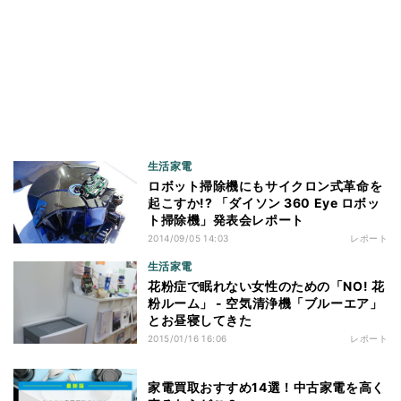
生活家電
ロボット掃除機にもサイクロン式革命を
起こすか!? 「ダイソン 360 Eye ロボッ
ト掃除機」発表会レポート
2014/09/05 14:03
レポート
生活家電
花粉症で眠れない女性のための「NO! 花
粉ルーム」 - 空気清浄機「ブルーエア」
とお昼寝してきた
2015/01/16 16:06
レポート
家電買取おすすめ14選！中古家電を高く