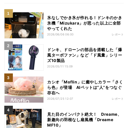
氷なしでかき氷が作れる！ドンキのかき
氷機「Mizukara」が思った以上に全部
やってくれた
2026/06/06 06:00
レポート
ドンキ、ドローンの部品を搭載した「爆
風ターボファン」など「ド風量」シリー
ズ10製品
2026/05/11 15:09
カシオ「Moflin」に癒やしカラー「さく
ら色」が登場 AIペットは“人”をつなぐ
存在へ
2026/07/25 12:07
レポート
見た目のインパクト絶大！ Dreame、
新趣向の羽根なし扇風機「Dreame
MF10」