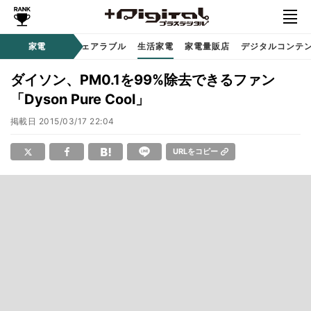
オーディオ
家電
時計 / ウェアラブル
生活家電
家電量販店
デジタルコンテ
ダイソン、PM0.1を99%除去できるファン
「Dyson Pure Cool」
掲載日
2015/03/17 22:04
URLをコピー