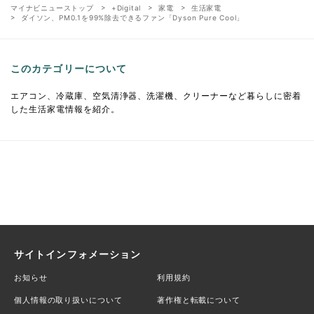
マイナビニューストップ
+Digital
家電
生活家電
ダイソン、PM0.1を99%除去できるファン「Dyson Pure Cool」
このカテゴリーについて
エアコン、冷蔵庫、空気清浄器、洗濯機、クリーナーなど暮らしに密着
した生活家電情報を紹介。
サイトインフォメーション
お知らせ
利用規約
個人情報の取り扱いについて
著作権と転載について