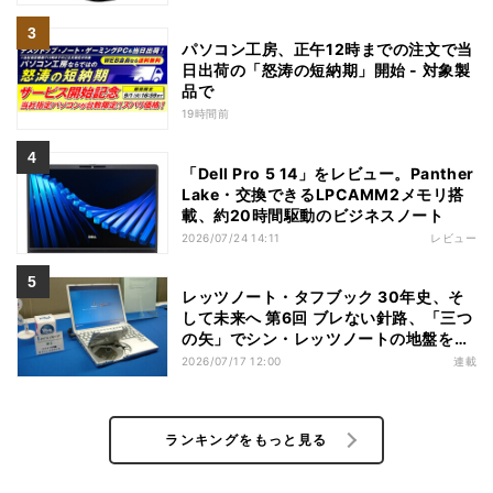
パソコン工房、正午12時までの注文で当
日出荷の「怒涛の短納期」開始 - 対象製
品で
19時間前
「Dell Pro 5 14」をレビュー。Panther
Lake・交換できるLPCAMM2メモリ搭
載、約20時間駆動のビジネスノート
2026/07/24 14:11
レビュー
レッツノート・タフブック 30年史、そ
して未来へ 第6回 ブレない針路、「三つ
の矢」でシン・レッツノートの地盤を築
く
2026/07/17 12:00
連載
ランキングをもっと見る