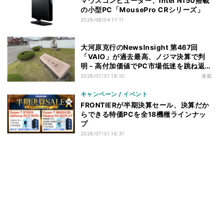
マウスコンピューター、Intel N150搭載
の小型PC「MousePro CRシリーズ」
2026/08/04 11:11
大河原克行のNewsInsight 第467回
「VAIO」が過去最高、ノジマ決算で判
明 - 高付加価値でPC市場低迷を跳ね返
す
2026/07/31 18:10
連載
キャンペーン / イベント
FRONTIERが半期決算セール、決算だか
らできる特価PCを全18機種ラインナッ
プ
2026/07/31 16:31