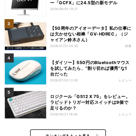
ー「GCFX」に24.5型の新モデル
2026/08/05 19:27
【50周年のアイオーデータ】私の仕事に
は欠かせない相棒「GV-HDREC」（ジ
ャイアン鈴木さん）
2026/07/31 20:30
特集
【ダイソー】550円のBluetoothマウス
を試してみたら、“割り切れば優秀”な1
台だった
2026/07/03 12:00
レビュー
ロジクール「G512 X 75」をレビュー。
ラピッドトリガー対応スイッチは9個で
足りるのか？
2026/05/21 18:44
レビュー
ランキングをもっと見る