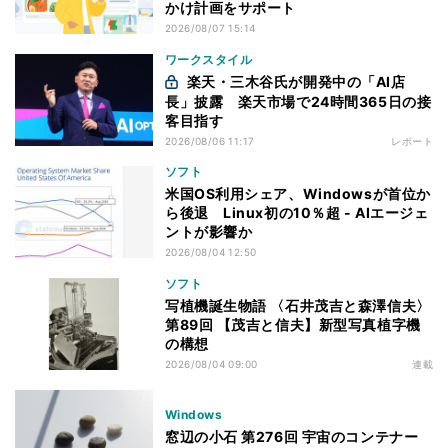
かけ計画をサポート
2026/08/07 15:14
ワークスタイル
楽天・三木谷氏が開発中の「AI店
長」披露 楽天市場で24時間365日の接
客目指す
2026/08/06 11:17
レポート
ソフト
米国OS利用シェア、Windowsが首位か
ら後退 Linux初の10％超 - AIエージェ
ントが影響か
2026/08/04 12:50
ソフト
写植機誕生物語 〈石井茂吉と森澤信夫〉
第89回 【茂吉と信夫】新型写真植字機
の構想
2026/08/04 09:00
連載
Windows
窓辺の小石 第276回 宇宙のコンテナー