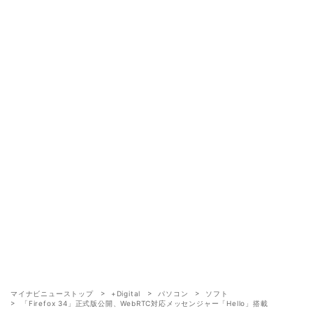
マイナビニューストップ
+Digital
パソコン
ソフト
「Firefox 34」正式版公開、WebRTC対応メッセンジャー「Hello」搭載