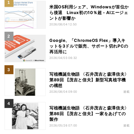
米国OS利用シェア、Windowsが首位か
ら後退 Linux初の10％超 - AIエージェ
ントが影響か
2026/08/04 12:50
Google、「ChromeOS Flex」導入キ
ットを3ドルで販売、サポート切れPCの
再活用に
2026/04/03 06:32
写植機誕生物語 〈石井茂吉と森澤信夫〉
第89回 【茂吉と信夫】新型写真植字機
の構想
2026/08/04 09:00
連載
写植機誕生物語 〈石井茂吉と森澤信夫〉
第86回 【茂吉と信夫】一家をあげての
製作
2026/05/26 07:00
連載