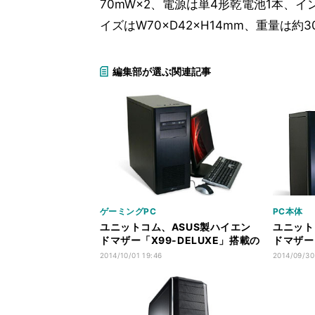
70mW×2、電源は単4形乾電池1本、
イズはW70×D42×H14mm、重量は約3
編集部が選ぶ関連記事
ゲーミングPC
PC本体
ユニットコム、ASUS製ハイエン
ユニット
ドマザー「X99-DELUXE」搭載の
ドマザーと
ミドルタワーPC
クトップ
2014/10/01 19:46
2014/09/30