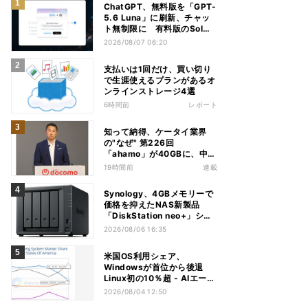
ChatGPT、無料版を「GPT-
5.6 Luna」に刷新、チャッ
ト無制限に 有料版のSolも
精度向上
2026/08/07 06:20
支払いは1回だけ、買い切り
で生涯使えるプランがあるオ
ンラインストレージ4選
6時間前
レポート
知って納得、ケータイ業界
の"なぜ" 第226回
「ahamo」が40GBに、中容
量帯のキャンペーン競争激化
19時間前
連載
の背景に携帯各社の“迷い”あ
り
Synology、4GBメモリーで
価格を抑えたNAS新製品
「DiskStation neo+」シリ
ーズ
2026/08/06 16:35
米国OS利用シェア、
Windowsが首位から後退
Linux初の10％超 - AIエージ
ェントが影響か
2026/08/04 12:50