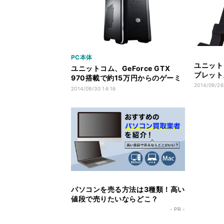
PC本体
ユニット
ユニットコム、GeForce GTX
ブレット
970搭載で約15万円からのゲーミ
2014/09/26
ングPC
2014/09/30 14:16
パソコンを売る方法は3種類！高い
値段で売りたいならどこ？
- PR -