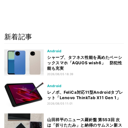
新着記事
Android
シャープ、タフネス性能を高めたベーシ
ックスマホ「AQUOS wish6」 防犯性
能も充実
2026/08/05 18:39
Android
レノボ、FeliCa対応11型Androidタブレ
ット「Lenovo ThinkTab X11 Gen 1」
2026/08/05 11:01
山田祥平のニュース羅針盤 第553回 次
は「折りたたみ」と納得のサムスン新ス