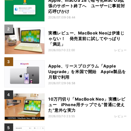
Apple、macOS 28で暗号化Mac OS拡
張のサポート終了へ ユーザーに事前対
応呼びかけ
2026/07/09 08:44
実機レビュー、MacBook Neoは伊達じ
ゃない！ 発売直前に試してやっぱり
「満足」
2026/03/10 22:00
レビュー
Apple、リースプログラム「Apple
Upgrade」を米国で開始 Apple製品を
月額で利用
2026/07/29 06:58
10万円切り「MacBook Neo」実機レビ
ュー iPhone用チップでも“普通に使え
た”意外な実力
2026/03/10 23:55
レビュー