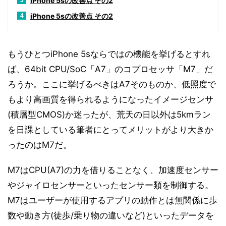
iPhone 5sの改善点 その2
3
iPhone 5sの改善点 その2
4
もうひとつiPhone 5sならではの機能を挙げるとすれ
ば、64bit CPU/SoC「A7」のコプロセッサ「M7」だ
ろうか。ここに挙げるべきはA7そのものか、低照度で
もより高画質を得られるようになったイメージセンサ
(積層型CMOS)か迷ったが、荒天の日以外は5kmラン
を日課としている筆者にとってメリットがより大きか
ったのはM7だ。
M7はCPU(A7)の力を借りることなく、加速度センサー
やジャイロセンサーといったセンサー類を制御する。
M7はユーザーが使用するアプリの動作とは無関係に歩
数や動き方(徒歩/乗り物の違いなど)といったデータを