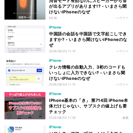
消音モード有効なのにスピーカーから音
が出るアプリがあります!? - いまさら聞
けないiPhoneのなぜ
6分前
ハウツー
iPhone
中国語の会話を中国語で文字起こしでき
ますか? - いまさら聞けないiPhoneのな
ぜ
2026/08/05 11:15
ハウツー
iPhone
クレカ情報の自動入力、3桁のコードも
いっしょに入力できない? - いまさら聞
けないiPhoneのなぜ
2026/08/04 11:15
ハウツー
iPhone
iPhone基本の「き」 第714回 iPhone本
体だけじゃない、サブスクの値上げも要
チェック
2026/08/02 11:30
連載
iPhone