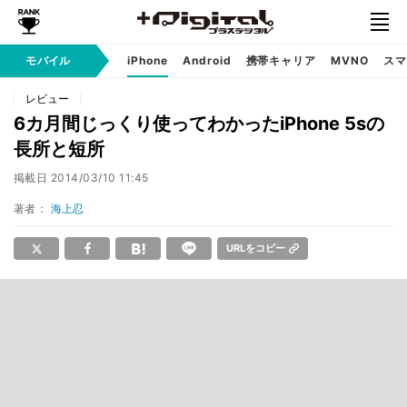
モバイル
iPhone
Android
携帯キャリア
MVNO
スマ
レビュー
6カ月間じっくり使ってわかったiPhone 5sの
長所と短所
掲載日
2014/03/10 11:45
著者：
海上忍
URLをコピー