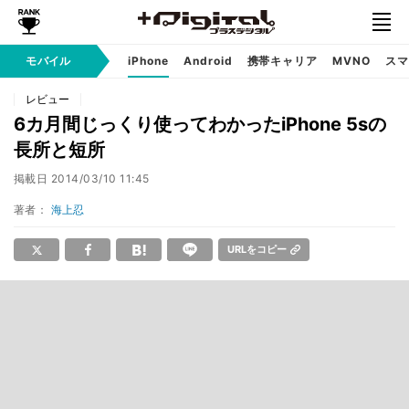
モバイル
iPhone
Android
携帯キャリア
MVNO
スマ
レビュー
6カ月間じっくり使ってわかったiPhone 5sの
長所と短所
掲載日
2014/03/10 11:45
著者：
海上忍
URLをコピー