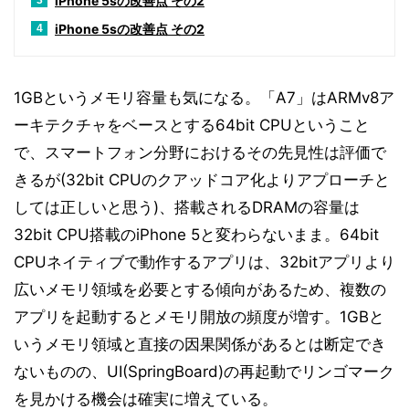
iPhone 5sの改善点 その2
3
iPhone 5sの改善点 その2
4
1GBというメモリ容量も気になる。「A7」はARMv8ア
ーキテクチャをベースとする64bit CPUということ
で、スマートフォン分野におけるその先見性は評価で
きるが(32bit CPUのクアッドコア化よりアプローチと
しては正しいと思う)、搭載されるDRAMの容量は
32bit CPU搭載のiPhone 5と変わらないまま。64bit
CPUネイティブで動作するアプリは、32bitアプリより
広いメモリ領域を必要とする傾向があるため、複数の
アプリを起動するとメモリ開放の頻度が増す。1GBと
いうメモリ領域と直接の因果関係があるとは断定でき
ないものの、UI(SpringBoard)の再起動でリンゴマーク
を見かける機会は確実に増えている。