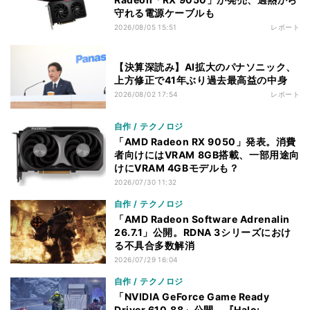
守れる電源ケーブルも
2026/08/05 15:51
レポート
【決算深読み】AI拡大のパナソニック、
上方修正で41年ぶり過去最高益の中身
2026/08/02 17:54
レポート
自作 / テクノロジ
「AMD Radeon RX 9050」発表。消費
者向けにはVRAM 8GB搭載、一部用途向
けにVRAM 4GBモデルも？
2026/07/30 11:32
自作 / テクノロジ
「AMD Radeon Software Adrenalin
26.7.1」公開。RDNA 3シリーズにおけ
る不具合多数解消
2026/07/29 16:04
自作 / テクノロジ
「NVIDIA GeForce Game Ready
Driver 610.88」公開。『Halo: