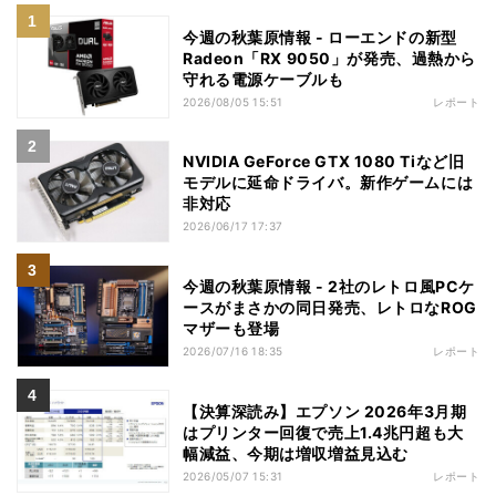
今週の秋葉原情報 - ローエンドの新型
Radeon「RX 9050」が発売、過熱から
守れる電源ケーブルも
2026/08/05 15:51
レポート
NVIDIA GeForce GTX 1080 Tiなど旧
モデルに延命ドライバ。新作ゲームには
非対応
2026/06/17 17:37
今週の秋葉原情報 - 2社のレトロ風PCケ
ースがまさかの同日発売、レトロなROG
マザーも登場
2026/07/16 18:35
レポート
【決算深読み】エプソン 2026年3月期
はプリンター回復で売上1.4兆円超も大
幅減益、今期は増収増益見込む
2026/05/07 15:31
レポート