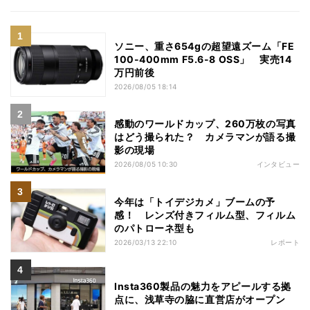
ソニー、重さ654gの超望遠ズーム「FE
100-400mm F5.6-8 OSS」 実売14
万円前後
2026/08/05 18:14
感動のワールドカップ、260万枚の写真
はどう撮られた？ カメラマンが語る撮
影の現場
2026/08/05 10:30
インタビュー
今年は「トイデジカメ」ブームの予
感！ レンズ付きフィルム型、フィルム
のパトローネ型も
2026/03/13 22:10
レポート
Insta360製品の魅力をアピールする拠
点に、浅草寺の脇に直営店がオープン