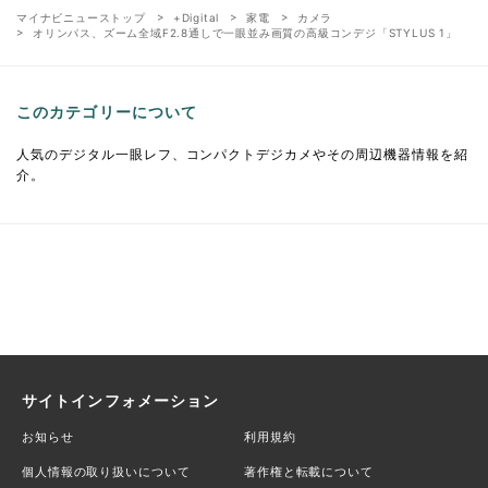
マイナビニューストップ
+Digital
家電
カメラ
オリンパス、ズーム全域F2.8通しで一眼並み画質の高級コンデジ「STYLUS 1」
このカテゴリーについて
人気のデジタル一眼レフ、コンパクトデジカメやその周辺機器情報を紹
介。
サイトインフォメーション
お知らせ
利用規約
個人情報の取り扱いについて
著作権と転載について