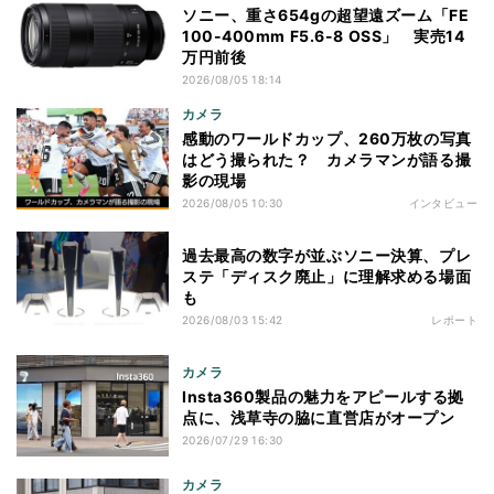
ソニー、重さ654gの超望遠ズーム「FE
100-400mm F5.6-8 OSS」 実売14
万円前後
2026/08/05 18:14
カメラ
感動のワールドカップ、260万枚の写真
はどう撮られた？ カメラマンが語る撮
影の現場
2026/08/05 10:30
インタビュー
過去最高の数字が並ぶソニー決算、プレ
ステ「ディスク廃止」に理解求める場面
も
2026/08/03 15:42
レポート
カメラ
Insta360製品の魅力をアピールする拠
点に、浅草寺の脇に直営店がオープン
2026/07/29 16:30
カメラ