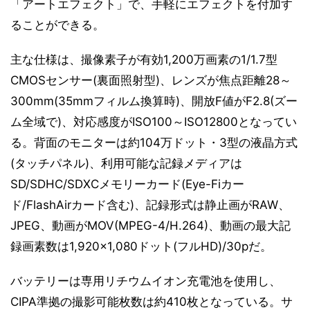
「アートエフェクト」で、手軽にエフェクトを付加す
ることができる。
主な仕様は、撮像素子が有効1,200万画素の1/1.7型
CMOSセンサー(裏面照射型)、レンズが焦点距離28～
300mm(35mmフィルム換算時)、開放F値がF2.8(ズー
ム全域で)、対応感度がISO100～ISO12800となってい
る。背面のモニターは約104万ドット・3型の液晶方式
(タッチパネル)、利用可能な記録メディアは
SD/SDHC/SDXCメモリーカード(Eye-Fiカー
ド/FlashAirカード含む)、記録形式は静止画がRAW、
JPEG、動画がMOV(MPEG-4/H.264)、動画の最大記
録画素数は1,920×1,080ドット(フルHD)/30pだ。
バッテリーは専用リチウムイオン充電池を使用し、
CIPA準拠の撮影可能枚数は約410枚となっている。サ