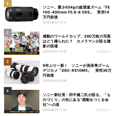
ソニー、重さ654gの超望遠ズーム「FE
100-400mm F5.6-8 OSS」 実売14
万円前後
2026/08/05 18:14
感動のワールドカップ、260万枚の写真
はどう撮られた？ カメラマンが語る撮
影の現場
2026/08/05 10:30
インタビュー
9年ぶり一新！ ソニーが高倍率ズーム
デジカメ「DSC-RX10M5」 実売36万
円前後
2026/07/09 23:06
ソニー新社長・田中健二氏が語る、「も
のづくり」の先にある“感動をつくる会
社”への道
2026/06/05 17:00
インタビュー