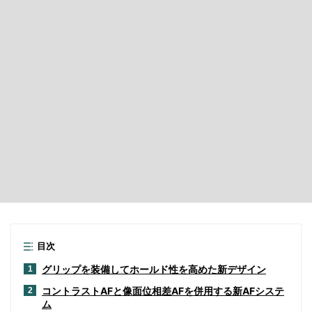
目次
グリップを装備してホールド性を高めた新デザイン
1
コントラストAFと像面位相差AFを併用する新AFシステ
2
ム