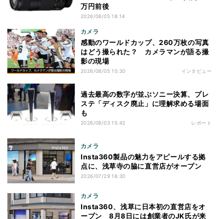
万円前後
2026/08/05 18:14
カメラ
感動のワールドカップ、260万枚の写真
はどう撮られた？ カメラマンが語る撮
影の現場
2026/08/05 10:30
インタビュー
過去最高の数字が並ぶソニー決算、プレ
ステ「ディスク廃止」に理解求める場面
も
2026/08/03 15:42
レポート
カメラ
Insta360製品の魅力をアピールする拠
点に、浅草寺の脇に直営店がオープン
2026/07/29 16:30
カメラ
Insta360、浅草に日本初の直営店をオ
ープン 8月8日には創業者のJK氏が来