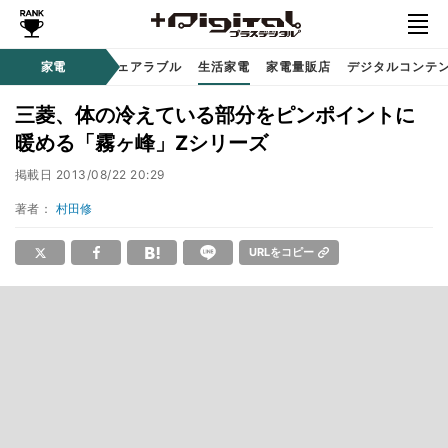
オーディオ
家電
時計 / ウェアラブル
生活家電
家電量販店
デジタルコンテ
三菱、体の冷えている部分をピンポイントに
暖める「霧ヶ峰」Zシリーズ
掲載日
2013/08/22 20:29
著者：
村田修
URLをコピー