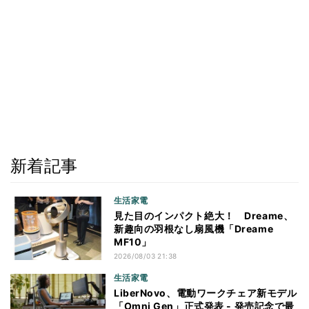
新着記事
生活家電
見た目のインパクト絶大！ Dreame、
新趣向の羽根なし扇風機「Dreame
MF10」
2026/08/03 21:38
生活家電
LiberNovo、電動ワークチェア新モデル
「Omni Gen」正式発表 - 発売記念で最