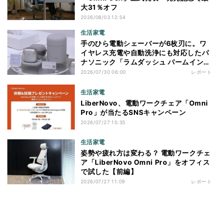
大31％オフ
2026/08/03 12:54
生活家電
手のひら電動シェーバーが6枚刃に。ワ
イヤレス充電や自動洗浄にも対応したパ
ナソニック「ラムダッシュ パームイン
プロ」を体験
2026/07/30 06:00
レポート
生活家電
LiberNovo、電動ワークチェア「Omni
Pro」が当たるSNSキャンペーン
2026/07/27 15:35
生活家電
姿勢や疲れ方は変わる？ 電動ワークチェ
ア「LiberNovo Omni Pro」をオフィス
で試した【前編】
2026/07/27 11:09
レポート