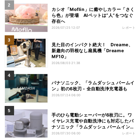
カシオ「Moflin」に癒やしカラー「さく
ら色」が登場 AIペットは“人”をつなぐ
存在へ
2026/07/25 12:07
レポート
見た目のインパクト絶大！ Dreame、
新趣向の羽根なし扇風機「Dreame
MF10」
2026/08/03 21:38
パナソニック、「ラムダッシュ パームイ
ン」初の6枚刃 - 全自動洗浄充電器も
2026/07/24 06:00
手のひら電動シェーバーが6枚刃に。ワ
イヤレス充電や自動洗浄にも対応したパ
ナソニック「ラムダッシュ パームイン
プロ」を体験
2026/07/30 06:00
レポート