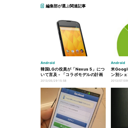
編集部が選ぶ関連記事
Android
Android
韓国LGの役員が「Nexus 5」につ
米Goog
いて言及 - 「コラボモデルの計画
ン別シェア
はない」
ップに
2013/05/29 15:58
2013/07/09