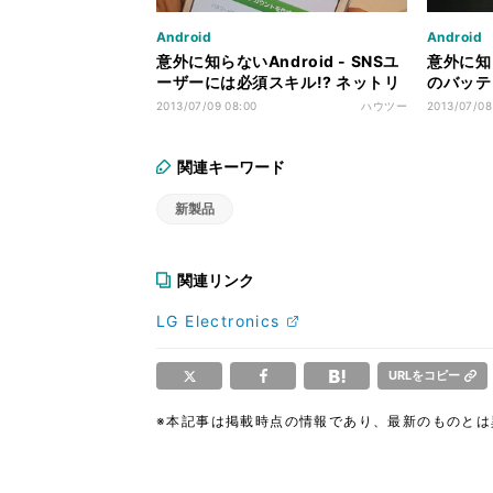
Android
Android
意外に知らないAndroid - SNSユ
意外に知ら
ーザーには必須スキル!? ネットリ
のバッテ
テラシー、マナーの重要性につい
ないため
2013/07/09 08:00
ハウツー
2013/07/08
て考える
関連キーワード
新製品
関連リンク
LG Electronics
URLをコピー
※本記事は掲載時点の情報であり、最新のものと