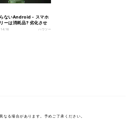
ないAndroid - スマホ
リーは消耗品? 劣化させ
の使い方を紹介
 14:16
ハウツー
は異なる場合があります。予めご了承ください。