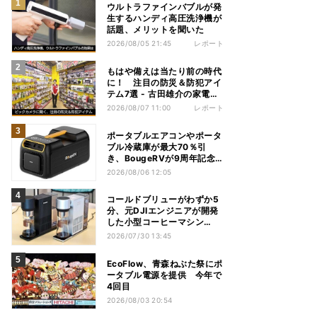
ウルトラファインバブルが発
生するハンディ高圧洗浄機が
話題、メリットを聞いた
2026/08/05 21:45
レポート
もはや備えは当たり前の時代
に！ 注目の防災＆防犯アイ
テム7選 - 古田雄介の家電ト
レンド通信
2026/08/07 11:00
レポート
ポータブルエアコンやポータ
ブル冷蔵庫が最大70％引
き、BougeRVが9周年記念
セール
2026/08/06 12:05
コールドブリューがわずか5
分、元DJIエンジニアが開発
した小型コーヒーマシン
「Brezi」
2026/07/30 13:45
EcoFlow、青森ねぶた祭にポ
ータブル電源を提供 今年で
4回目
2026/08/03 20:54