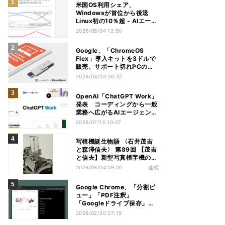
米国OS利用シェア、
Windowsが首位から後退
Linux初の10％超 - AIエージ
ェントが影響か
2026/08/04 12:50
Google、「ChromeOS
Flex」導入キットを3ドルで
販売、サポート切れPCの再
活用に
2026/04/03 06:32
OpenAI「ChatGPT Work」
発表 コーディングから一般
業務へ広がるAIエージェント
競争
2026/07/10 10:07
写植機誕生物語 〈石井茂吉
と森澤信夫〉 第89回 【茂吉
と信夫】新型写真植字機の構
想
2026/08/04 09:00
連載
Google Chrome、「分割ビ
ュー」「PDF注釈」
「Googleドライブ保存」が
正式機能に
2026/02/20 07:15