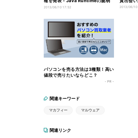
報を発表 - Java Runtimeの脆弱
質出会い系
性に注意
2013/06/10
2013/06/10 17:52
パソコンを売る方法は3種類！高い
値段で売りたいならどこ？
- PR -
関連キーワード
マカフィー
マルウェア
関連リンク