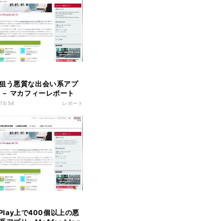
狙う悪質な出会い系アプ
 － マカフィーレポート
 15:54
レポート
e Play上で400個以上の悪