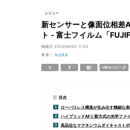
レビュー
新センサーと像面位相差
ト - 富士フイルム「FUJI
掲載日
2013/04/02 11:00
著者：
永山昌克
URLをコピー
目次
ローパスレス構造が生み出す精細な表
1
ハイブリッドAFと新方式の光学ファ
2
高品位なマグネシウムダイキャストボ
3