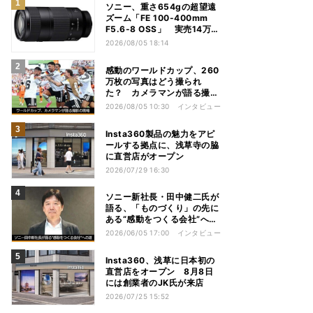
ソニー、重さ654gの超望遠
ズーム「FE 100-400mm
F5.6-8 OSS」 実売14万円
前後
2026/08/05 18:14
感動のワールドカップ、260
万枚の写真はどう撮られ
た？ カメラマンが語る撮影
の現場
2026/08/05 10:30
インタビュー
Insta360製品の魅力をアピ
ールする拠点に、浅草寺の脇
に直営店がオープン
2026/07/29 16:30
ソニー新社長・田中健二氏が
語る、「ものづくり」の先に
ある“感動をつくる会社”への
道
2026/06/05 17:00
インタビュー
Insta360、浅草に日本初の
直営店をオープン 8月8日
には創業者のJK氏が来店
2026/07/25 15:52