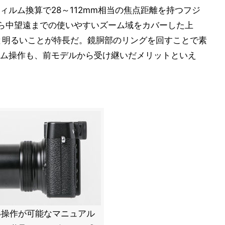
ィルム換算で28～112mm相当の焦点距離を持つフジ
ら中望遠までの使いやすいズーム域をカバーした上
8と明るいことが特長だ。鏡胴部のリングを回すことで素
ム操作も、前モデルから受け継いだメリットといえ
い操作が可能なマニュアル