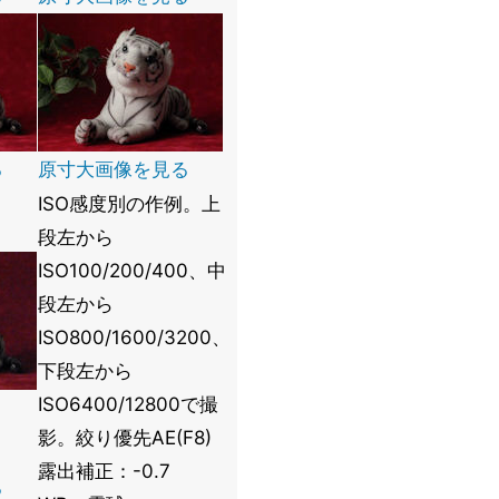
る
原寸大画像を見る
ISO感度別の作例。上
段左から
ISO100/200/400、中
段左から
ISO800/1600/3200、
下段左から
ISO6400/12800で撮
影。絞り優先AE(F8)
露出補正：-0.7
る