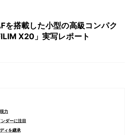
AFを搭載した小型の高級コンパク
FILIM X20」実写レポート
現力
インダーに注目
ディを継承