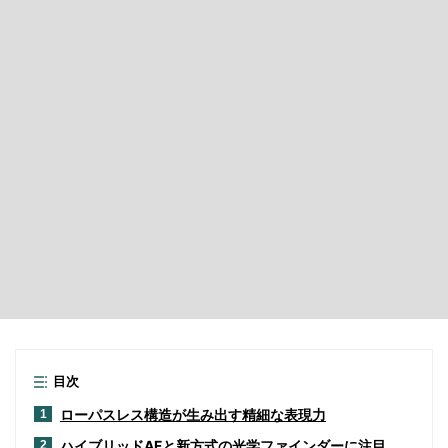
目次
ローパスレス構造が生み出す精細な表現力
1
ハイブリッドAFと新方式の光学ファインダーに注目
2