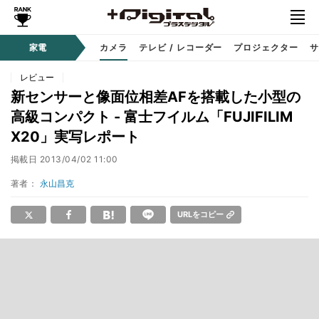
家電
カメラ
テレビ / レコーダー
プロジェクター
サ
レビュー
新センサーと像面位相差AFを搭載した小型の
高級コンパクト - 富士フイルム「FUJIFILIM
X20」実写レポート
掲載日
2013/04/02 11:00
著者：
永山昌克
URLをコピー