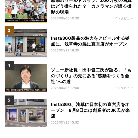
感動のワールドカップ、260万枚の写真
はどう撮られた？ カメラマンが語る撮
影の現場
2026/08/05 10:30
インタビュー
Insta360製品の魅力をアピールする拠
点に、浅草寺の脇に直営店がオープン
2026/07/29 16:30
ソニー新社長・田中健二氏が語る、「も
のづくり」の先にある“感動をつくる会
社”への道
2026/06/05 17:00
インタビュー
Insta360、浅草に日本初の直営店をオ
ープン 8月8日には創業者のJK氏が来
店
2026/07/25 15:52