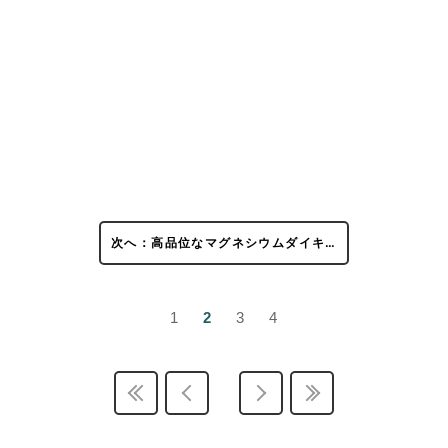
次へ：高品位なマグネシウムダイキ…
1
2
3
4