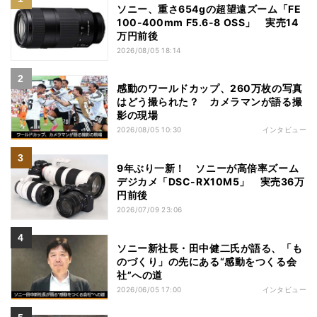
ソニー、重さ654gの超望遠ズーム「FE
100-400mm F5.6-8 OSS」 実売14
万円前後
2026/08/05 18:14
感動のワールドカップ、260万枚の写真
はどう撮られた？ カメラマンが語る撮
影の現場
2026/08/05 10:30
インタビュー
9年ぶり一新！ ソニーが高倍率ズーム
デジカメ「DSC-RX10M5」 実売36万
円前後
2026/07/09 23:06
ソニー新社長・田中健二氏が語る、「も
のづくり」の先にある“感動をつくる会
社”への道
2026/06/05 17:00
インタビュー