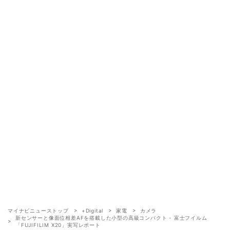
マイナビニューストップ
+Digital
家電
カメラ
新センサーと像面位相差AFを搭載した小型の高級コンパクト - 富士フイルム
「FUJIFILIM X20」実写レポート