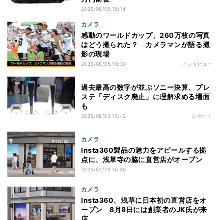
2026/08/05 18:14
カメラ
感動のワールドカップ、260万枚の写真
はどう撮られた？ カメラマンが語る撮
影の現場
2026/08/05 10:30
インタビュー
過去最高の数字が並ぶソニー決算、プレ
ステ「ディスク廃止」に理解求める場面
も
2026/08/03 15:42
レポート
カメラ
Insta360製品の魅力をアピールする拠
点に、浅草寺の脇に直営店がオープン
2026/07/29 16:30
カメラ
Insta360、浅草に日本初の直営店をオ
ープン 8月8日には創業者のJK氏が来
店