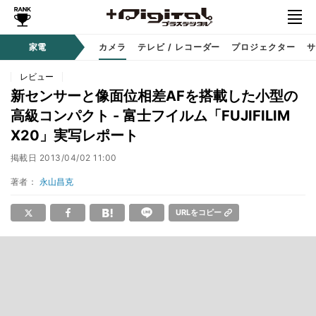
家電
カメラ
テレビ / レコーダー
プロジェクター
サ
レビュー
新センサーと像面位相差AFを搭載した小型の
高級コンパクト - 富士フイルム「FUJIFILIM
X20」実写レポート
掲載日
2013/04/02 11:00
著者：
永山昌克
URLをコピー