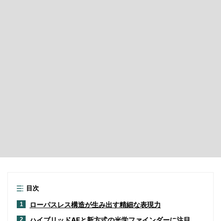
目次
ローパスレス構造が生み出す精細な表現力
1
ハイブリッドAFと新方式の光学ファインダーに注目
2