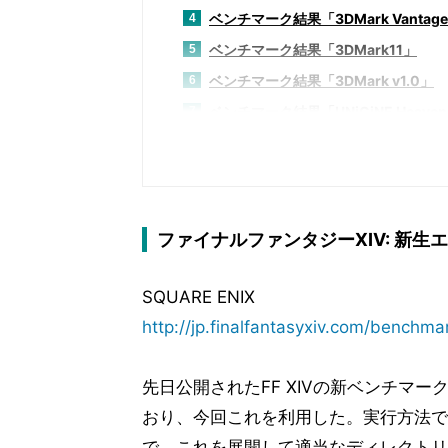
ベンチマーク結果「3DMark Vantag
4
ベンチマーク結果「3DMark11」
5
ベンチマーク結果「3DMark v1.0」
6
ベンチマーク結果「UNiGiNE Heaven P
7
ベンチマーク結果「Aliens vs Predator 
8
ベンチマーク結果「Battlefield 3」
9
ベンチマーク結果「F1 2012」
10
ベンチマーク結果「FF XIV:新生エ
11
ファイナルファンタジーXIV: 新生エ
ベンチマーク結果「Metro 2033」
12
SQUARE ENIX
ベンチマーク結果「Warhammer 40000: D
13
http://jp.finalfantasyxiv.com/benchma
ベンチマーク結果「消費電力測定」
14
考察とまとめ
15
先日公開されたFF XIVの新ベンチマーク。
おり、今回これを利用した。実行方法であ
で、これを展開して適当なディレクトリに置く