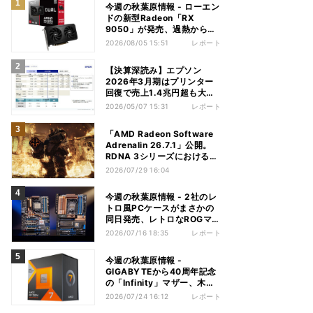
今週の秋葉原情報 - ローエン
ドの新型Radeon「RX
9050」が発売、過熱から守
れる電源ケーブルも
2026/08/05 15:51
レポート
【決算深読み】エプソン
2026年3月期はプリンター
回復で売上1.4兆円超も大幅
減益、今期は増収増益見込む
2026/05/07 15:31
レポート
「AMD Radeon Software
Adrenalin 26.7.1」公開。
RDNA 3シリーズにおける不
具合多数解消
2026/07/29 16:04
今週の秋葉原情報 - 2社のレ
トロ風PCケースがまさかの
同日発売、レトロなROGマザ
ーも登場
2026/07/16 18:35
レポート
今週の秋葉原情報 -
GIGABYTEから40周年記念
の「Infinity」マザー、木目
調のGeForce RTX 5080も
2026/07/24 16:12
レポート