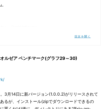
e」
ro」「UNiGiNE Valley」
DirectX 11 Benchmark」
目次を開く
オルゼア ベンチマーク」
オルゼア ベンチマーク(グラフ29～30)
awn of War II - Chaos Rising」
rk/
3月14日に新バージョン(1.0.0.2)がリリースされて
るが、インストール(zipでダウンロードできるの
だけ)後に、ディレクトリにある"ffxiv-arr-