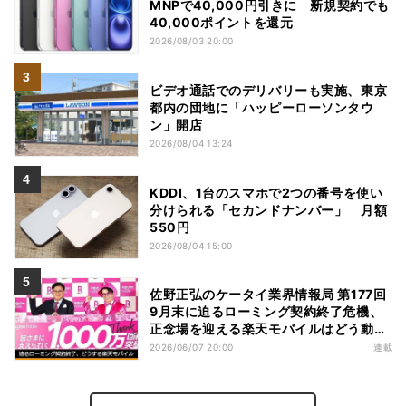
MNPで40,000円引きに 新規契約でも
40,000ポイントを還元
2026/08/03 20:00
ビデオ通話でのデリバリーも実施、東京
都内の団地に「ハッピーローソンタウ
ン」開店
2026/08/04 13:24
KDDI、1台のスマホで2つの番号を使い
分けられる「セカンドナンバー」 月額
550円
2026/08/04 15:00
佐野正弘のケータイ業界情報局 第177回
9月末に迫るローミング契約終了危機、
正念場を迎える楽天モバイルはどう動
く？
2026/06/07 20:00
連載