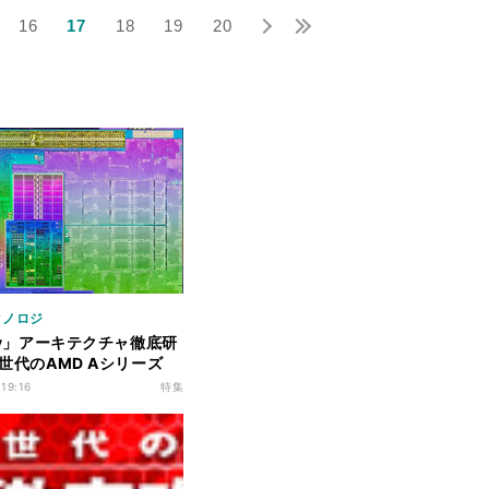
16
17
18
19
20
クノロジ
ity」アーキテクチャ徹底研
二世代のAMD Aシリーズ
試す
 19:16
特集