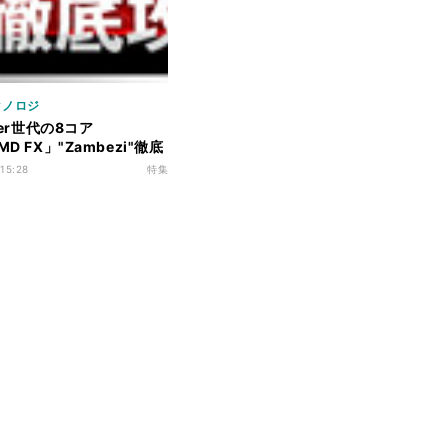
クノロジ
ozer世代の8コア
MD FX」"Zambezi"徹底
 アーキテクチャ解析編
 15:28
特集