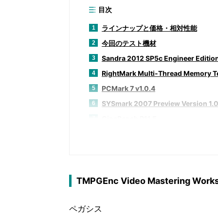
目次
ラインナップと価格・相対性能
1
今回のテスト機材
2
Sandra 2012 SP5c Engineer Editio
3
RightMark Multi-Thread Memory Te
4
PCMark 7 v1.0.4
5
SYSmark 2007 Preview Version 1.
6
CineBench R11.5
7
POV-Ray for Windows v3.7 RC6 64
8
3DMark11 v1.0.3
9
Aliens vs Predator DirectX 11 Ben
10
Battlefield 3
11
TMPGEnc Video Mastering Wor
F1 2011
12
ペガシス
Far Cry 2
13