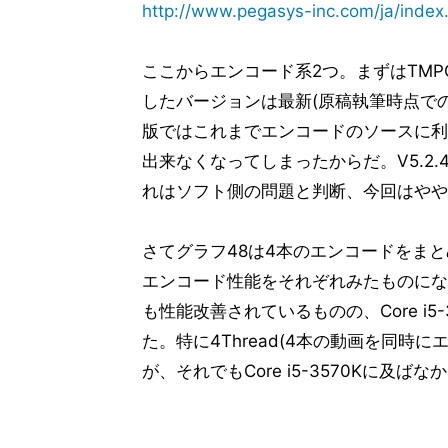
http://www.pegasys-inc.com/ja/index
Metro 2033
14
The Elder Scrolls V: Skyrim
15
ここからエンコード系2つ。まずはTMPGEnc 
Warhammer 40000: Dawn of War II
16
したバージョンは最新(原稿執筆時点での最
TMPGEnc Video Mastering Works 5
17
版ではこれまでエンコードのソースに利用
MainConcept Reference 2.20+H.2
18
出来なくなってしまったからだ。V5.2
消費電力
19
れはソフト側の問題と判断、今回はやや
考察
20
さてグラフ48は4本のエンコードをま
エンコード性能をそれぞれみたものになる。
も性能改善されているものの、Core i
た。特に4Thread(4本の動画を同時に
が、それでもCore i5-3570Kに及