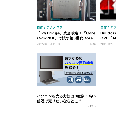
自作 / テクノロジ
自作 / テ
「Ivy Bridge」完全攻略!! 「Core
Bulld
i7-3770K」で試す第3世代Core
CPU「A
の実力検証
攻略 -
2012/04/24 11:00
特集
2011/12/02
パソコンを売る方法は3種類！高い
値段で売りたいならどこ？
- PR -