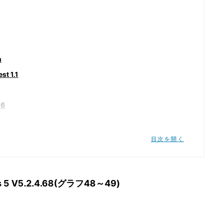
n
st 1.1
06
bit
目次を開く
chmark
ks 5 V5.2.4.68(グラフ48～49)