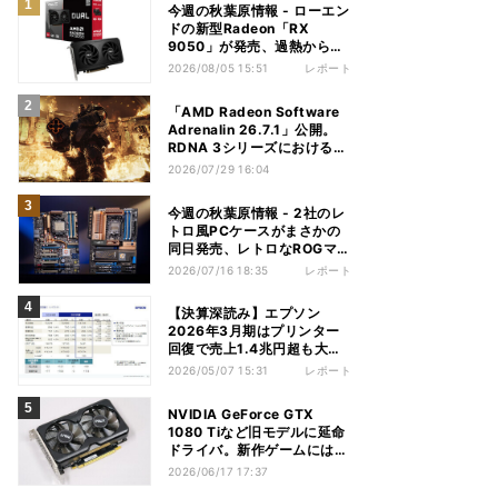
今週の秋葉原情報 - ローエン
ドの新型Radeon「RX
9050」が発売、過熱から守
れる電源ケーブルも
2026/08/05 15:51
レポート
「AMD Radeon Software
Adrenalin 26.7.1」公開。
RDNA 3シリーズにおける不
具合多数解消
2026/07/29 16:04
今週の秋葉原情報 - 2社のレ
トロ風PCケースがまさかの
同日発売、レトロなROGマザ
ーも登場
2026/07/16 18:35
レポート
【決算深読み】エプソン
2026年3月期はプリンター
回復で売上1.4兆円超も大幅
減益、今期は増収増益見込む
2026/05/07 15:31
レポート
NVIDIA GeForce GTX
1080 Tiなど旧モデルに延命
ドライバ。新作ゲームには非
対応
2026/06/17 17:37