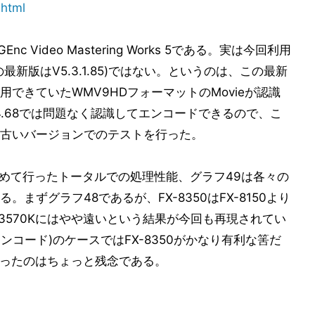
.html
Video Mastering Works 5である。実は今回利用
 - Chaos Rising
新版はV5.3.1.85)ではない。というのは、この最新
 V5.2.4.68
できていたWMV9HDフォーマットのMovieが認識
64/AVC Pro
.4.68では問題なく認識してエンコードできるので、こ
古いバージョンでのテストを行った。
とめて行ったトータルでの処理性能、グラフ49は各々の
まずグラフ48であるが、FX-8350はFX-8150より
5-3570Kにはやや遠いという結果が今回も再現されてい
エンコード)のケースではFX-8350がかなり有利な筈だ
ばなかったのはちょっと残念である。