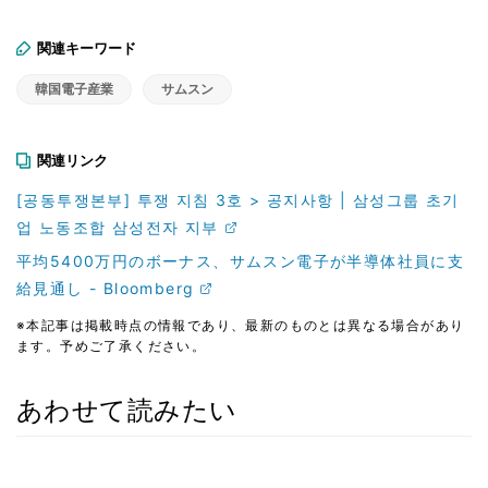
関連キーワード
韓国電子産業
サムスン
関連リンク
[공동투쟁본부] 투쟁 지침 3호 > 공지사항 | 삼성그룹 초기
업 노동조합 삼성전자 지부
平均5400万円のボーナス、サムスン電子が半導体社員に支
給見通し - Bloomberg
※本記事は掲載時点の情報であり、最新のものとは異なる場合があり
ます。予めご了承ください。
あわせて読みたい