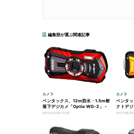
編集部が選ぶ関連記事
カメラ
カメラ
ペンタックス、12m防水・1.5m耐
ペンタッ
落下デジカメ「Optio WG-2」 -
クトデジカ
GPS搭載機も
GPS」
2012/02/08 10:00
2011/06/28