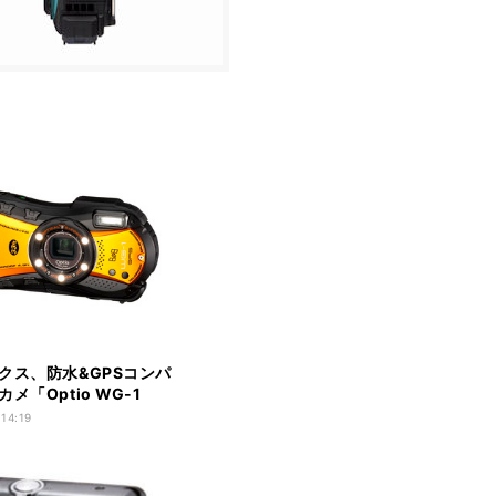
クス、防水&GPSコンパ
メ「Optio WG-1
にカラバリ
 14:19