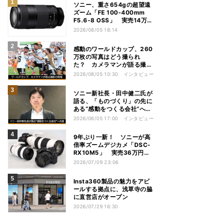
ソニー、重さ654gの超望遠
ズーム「FE 100-400mm
F5.6-8 OSS」 実売14万円
前後
2026/08/05 18:14
感動のワールドカップ、260
万枚の写真はどう撮られ
た？ カメラマンが語る撮影
の現場
2026/08/05 10:30
インタビュー
ソニー新社長・田中健二氏が
語る、「ものづくり」の先に
ある“感動をつくる会社”への
道
2026/06/05 17:00
インタビュー
9年ぶり一新！ ソニーが高
倍率ズームデジカメ「DSC-
RX10M5」 実売36万円前
後
2026/07/09 23:06
Insta360製品の魅力をアピ
ールする拠点に、浅草寺の脇
に直営店がオープン
2026/07/29 16:30