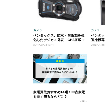
カメラ
カメラ
ペンタックス、防水・耐衝撃を強
ペンタッ
化したデジカメ発表 - GPS搭載モ
置撮影専
デルも
VS20」
2011/02/08 13:11
2012/01/26
家電買取おすすめ14選！中古家電
を高く売るならどこ？
- PR -