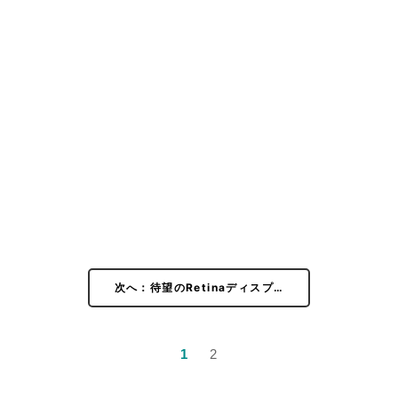
次へ：待望のRetinaディスプ…
1
2